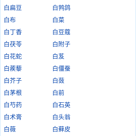
白扁豆
白鹁鸽
白布
白菜
白丁香
白豆蔻
白茯苓
白附子
白花蛇
白芨
白蒺藜
白僵蚕
白芥子
白蔹
白茅根
白前
白芍药
白石英
白术膏
白头翁
白薇
白藓皮