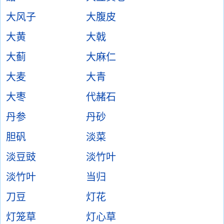
大风子
大腹皮
大黄
大戟
大蓟
大麻仁
大麦
大青
大枣
代赭石
丹参
丹砂
胆矾
淡菜
淡豆豉
淡竹叶
淡竹叶
当归
刀豆
灯花
灯笼草
灯心草