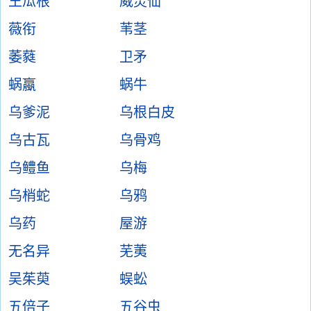
王瓜根
威灵仙
薇衔
苇茎
萎蕤
卫矛
蜗蠃
蜗牛
乌爹泥
乌根白皮
乌古瓦
乌骨鸡
乌鳢鱼
乌梅
乌梢蛇
乌鸦
乌药
屋游
无名异
芜荑
吴茱萸
蜈蚣
五倍子
五谷虫