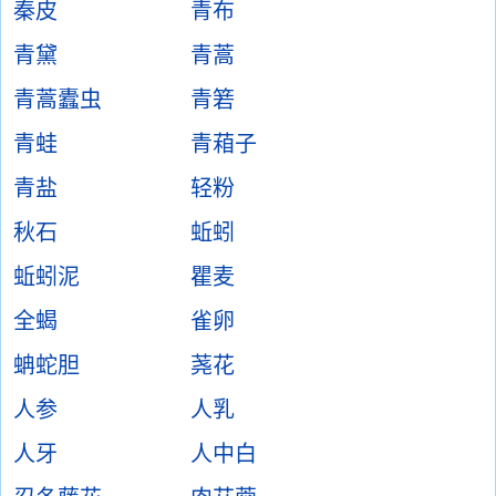
秦皮
青布
青黛
青蒿
青蒿蠹虫
青箬
青蛙
青葙子
青盐
轻粉
秋石
蚯蚓
蚯蚓泥
瞿麦
全蝎
雀卵
蚺蛇胆
荛花
人参
人乳
人牙
人中白