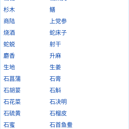
杉木
鳝
商陆
上党参
烧酒
蛇床子
蛇蜕
射干
麝香
升麻
生地
生姜
石菖蒲
石膏
石胡荽
石斛
石花菜
石决明
石硫黄
石榴皮
石蜜
石首鱼鲞