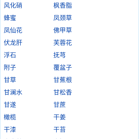
风化硝
枫香脂
蜂蜜
凤颈草
凤仙花
佛甲草
伏龙肝
芙蓉花
浮石
抚芎
附子
覆盆子
甘草
甘蕉根
甘澜水
甘松香
甘遂
甘蔗
橄榄
干姜
干漆
干苔