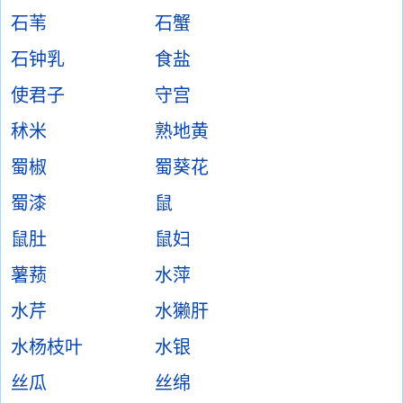
石苇
石蟹
石钟乳
食盐
使君子
守宫
秫米
熟地黄
蜀椒
蜀葵花
蜀漆
鼠
鼠肚
鼠妇
薯蓣
水萍
水芹
水獭肝
水杨枝叶
水银
丝瓜
丝绵