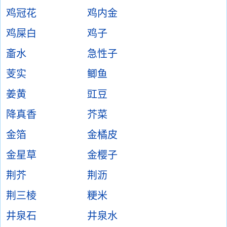
鸡冠花
鸡内金
鸡屎白
鸡子
齑水
急性子
芰实
鲫鱼
姜黄
豇豆
降真香
芥菜
金箔
金橘皮
金星草
金樱子
荆芥
荆沥
荆三棱
粳米
井泉石
井泉水