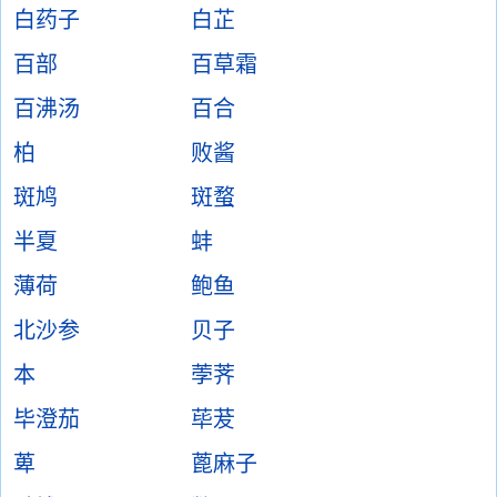
白药子
白芷
百部
百草霜
百沸汤
百合
柏
败酱
斑鸠
斑蝥
半夏
蚌
薄荷
鲍鱼
北沙参
贝子
本
荸荠
毕澄茄
荜茇
萆
蓖麻子