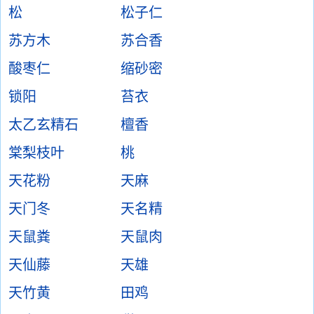
松
松子仁
苏方木
苏合香
酸枣仁
缩砂密
锁阳
苔衣
太乙玄精石
檀香
棠梨枝叶
桃
天花粉
天麻
天门冬
天名精
天鼠粪
天鼠肉
天仙藤
天雄
天竹黄
田鸡