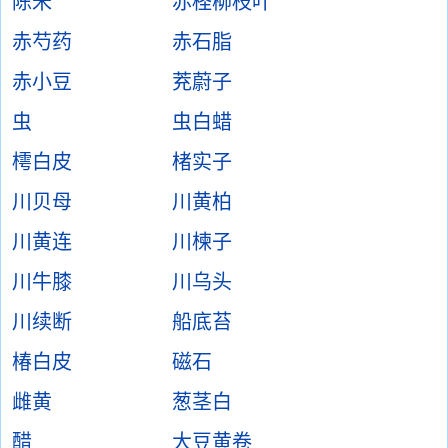
陈米
赤柽柳枝叶
赤芍药
赤石脂
赤小豆
茺蔚子
虫
虫白蜡
樗白皮
楮实子
川贝母
川黄柏
川黄连
川楝子
川牛膝
川乌头
川续断
船底苔
椿白皮
磁石
雌黄
葱茎白
醋
大豆黄卷