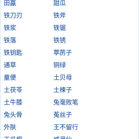
田蠃
甜瓜
铁刀刃
铁斧
铁浆
铁锯
铁落
铁锈
铁钥匙
葶苈子
通草
铜绿
童便
土贝母
土茯苓
土楝子
土牛膝
兔毫败笔
兔头骨
菟丝子
外肤
王不留行