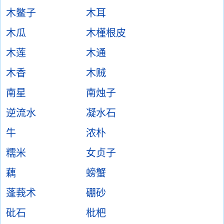
木鳖子
木耳
木瓜
木槿根皮
木莲
木通
木香
木贼
南星
南烛子
逆流水
凝水石
牛
浓朴
糯米
女贞子
藕
螃蟹
蓬莪术
硼砂
砒石
枇杷