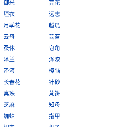
御米
芫花
垣衣
远志
月季花
越瓜
云母
芸苔
蚤休
皂角
泽兰
泽漆
泽泻
樟脑
长春花
针砂
真珠
蒸饼
芝麻
知母
蜘蛛
指甲