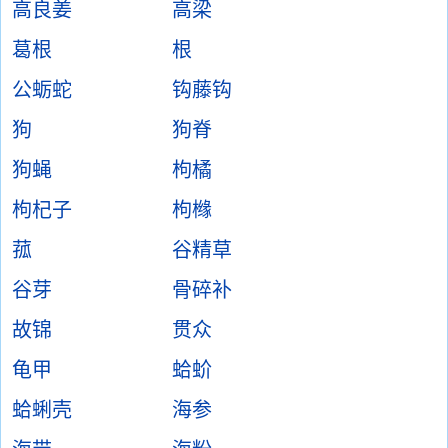
高良姜
高梁
葛根
根
公蛎蛇
钩藤钩
狗
狗脊
狗蝇
枸橘
枸杞子
枸橼
菰
谷精草
谷芽
骨碎补
故锦
贯众
龟甲
蛤蚧
蛤蜊壳
海参