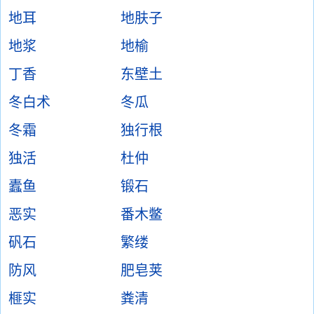
地耳
地肤子
地浆
地榆
丁香
东壁土
冬白术
冬瓜
冬霜
独行根
独活
杜仲
蠹鱼
锻石
恶实
番木鳖
矾石
繁缕
防风
肥皂荚
榧实
粪清