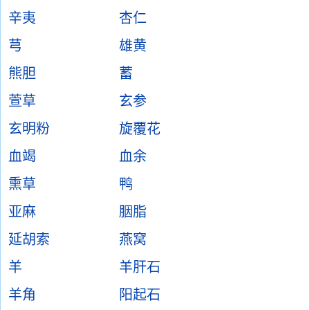
辛夷
杏仁
芎
雄黄
熊胆
蓄
萱草
玄参
玄明粉
旋覆花
血竭
血余
熏草
鸭
亚麻
胭脂
延胡索
燕窝
羊
羊肝石
羊角
阳起石