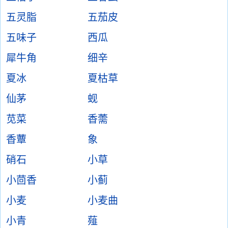
五灵脂
五茄皮
五味子
西瓜
犀牛角
细辛
夏冰
夏枯草
仙茅
蚬
苋菜
香薷
香蕈
象
硝石
小草
小茴香
小蓟
小麦
小麦曲
小青
薤