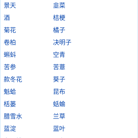
景天
韭菜
酒
桔梗
菊花
橘子
卷柏
决明子
蝌蚪
空青
苦参
苦薏
款冬花
葵子
魁蛤
昆布
栝蒌
蛞蝓
腊雪水
兰草
蓝淀
蓝叶