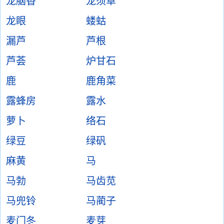
龙脑香
龙须草
龙眼
蝼蛄
漏芦
芦根
芦荟
炉甘石
鹿
鹿角菜
露蜂房
露水
萝卜
络石
绿豆
绿矾
麻黄
马
马勃
马齿苋
马兜铃
马蔺子
麦门冬
麦芽