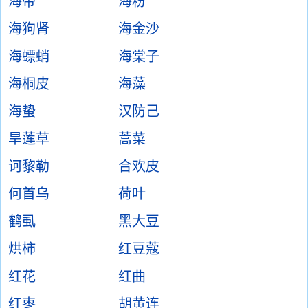
海带
海粉
海狗肾
海金沙
海螵蛸
海棠子
海桐皮
海藻
海蛰
汉防己
旱莲草
蒿菜
诃黎勒
合欢皮
何首乌
荷叶
鹤虱
黑大豆
烘柿
红豆蔻
红花
红曲
红枣
胡黄连