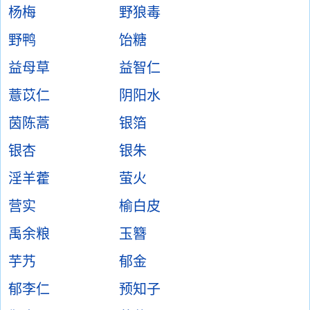
杨梅
野狼毒
野鸭
饴糖
益母草
益智仁
薏苡仁
阴阳水
茵陈蒿
银箔
银杏
银朱
淫羊藿
萤火
营实
榆白皮
禹余粮
玉簪
芋艿
郁金
郁李仁
预知子