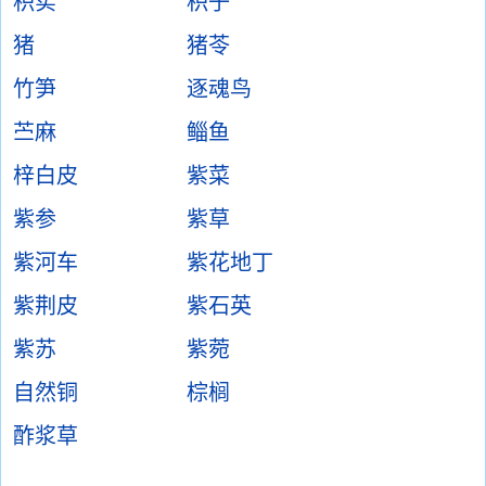
枳实
枳子
猪
猪苓
竹笋
逐魂鸟
苎麻
鲻鱼
梓白皮
紫菜
紫参
紫草
紫河车
紫花地丁
紫荆皮
紫石英
紫苏
紫菀
自然铜
棕榈
酢浆草