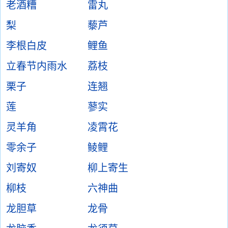
老酒糟
雷丸
梨
藜芦
李根白皮
鲤鱼
立春节内雨水
荔枝
栗子
连翘
莲
蓼实
灵羊角
凌霄花
零余子
鲮鲤
刘寄奴
柳上寄生
柳枝
六神曲
龙胆草
龙骨