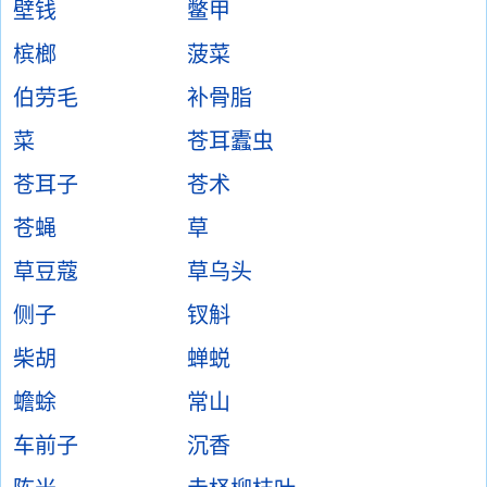
壁钱
鳖甲
槟榔
菠菜
伯劳毛
补骨脂
菜
苍耳蠹虫
苍耳子
苍术
苍蝇
草
草豆蔻
草乌头
侧子
钗斛
柴胡
蝉蜕
蟾蜍
常山
车前子
沉香