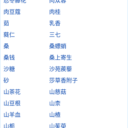
忍冬藤花
肉苁蓉
肉豆蔻
肉桂
茹
乳香
蕤仁
三七
桑
桑螵蛸
桑钱
桑上寄生
沙糖
沙苑蒺藜
砂
莎草香附子
山茶花
山慈菇
山豆根
山柰
山羊血
山楂
山栀
山茱萸