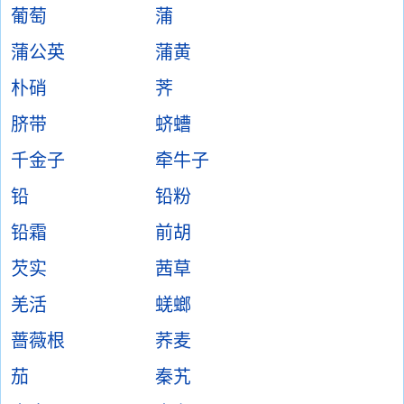
葡萄
蒲
蒲公英
蒲黄
朴硝
荠
脐带
蛴螬
千金子
牵牛子
铅
铅粉
铅霜
前胡
芡实
茜草
羌活
蜣螂
蔷薇根
荞麦
茄
秦艽