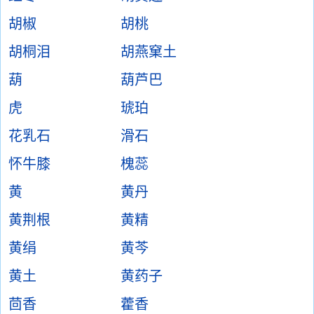
胡椒
胡桃
胡桐泪
胡燕窠土
葫
葫芦巴
虎
琥珀
花乳石
滑石
怀牛膝
槐蕊
黄
黄丹
黄荆根
黄精
黄绢
黄芩
黄土
黄药子
茴香
藿香