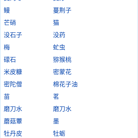
鳗
蔓荆子
芒硝
猫
没石子
没药
梅
虻虫
礞石
猕猴桃
米皮糠
密蒙花
密陀僧
棉花子油
苗
茗
磨刀水
磨刀水
蘑菇蕈
墨
牡丹皮
牡蛎