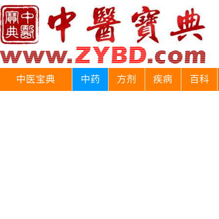
中医宝典
中药
方剂
疾病
百科