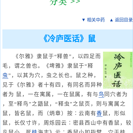
▼ 相关中药
▲ 返回目录
《冷庐医话》鼠
《尔雅》隶鼠于“释兽”，以四足而
毛，谓之兽也。《埤雅》隶鼠于“释
虫
”，以其为穴，虫之长也。鼠之种，
见于《尔雅》者十有四，有同名而异种
者为 鼠，一在寓属，一在鼠属，有与
鸟
同穴者为
，至“释鸟”之鼯鼠，“释虫”之鼠页，则与寓属之
鼠，皆名鼠，而（炳章）按∶云南有
香
鼠，形似
鼠，长仅寸许，周烁园云∶密县西山中有香鼠，较
凡鼠小，死
桂
海志》云∶香鼠小如指擘，穴于桂