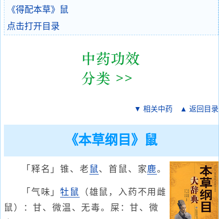
《得配本草》鼠
点击打开目录
▼ 相关中药
▲ 返回目录
《本草纲目》鼠
「释名」锥、老
鼠
、首鼠、家
鹿
。
「气味」
牡鼠
（雄鼠，入药不用雌
鼠）：甘、微温、无毒。屎：甘、微