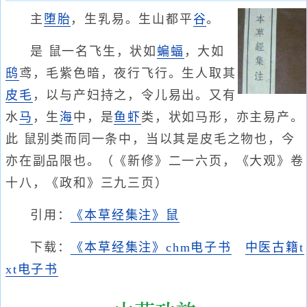
主
堕胎
，生乳易。生山都平
谷
。
是 鼠一名飞生，状如
蝙蝠
，大如
鸱
鸢，毛紫色暗，夜行飞行。生人取其
皮毛
，以与产妇持之，令儿易出。又有
水
马
，生
海
中，是
鱼
虾
类，状如马形，亦主易产。
此 鼠别类而同一条中，当以其是皮毛之物也，今
亦在副品限也。（《新修》二一六页，《大观》卷
十八，《政和》三九三页）
引用：
《本草经集注》鼠
下载：
《本草经集注》chm电子书
中医古籍t
xt电子书