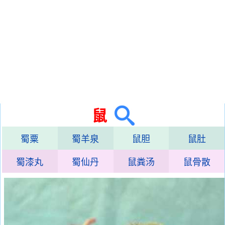
鼠
蜀粟
蜀羊泉
鼠胆
鼠肚
蜀漆丸
蜀仙丹
鼠粪汤
鼠骨散