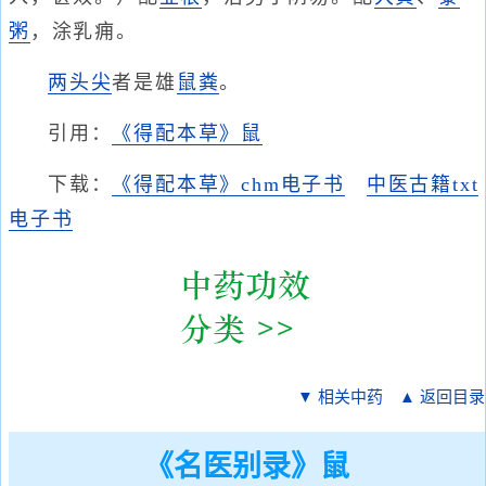
粥
，涂乳痈。
两头尖
者是雄
鼠粪
。
引用：
《得配本草》鼠
下载：
《得配本草》chm电子书
中医古籍txt
电子书
▼ 相关中药
▲ 返回目录
《名医别录》鼠