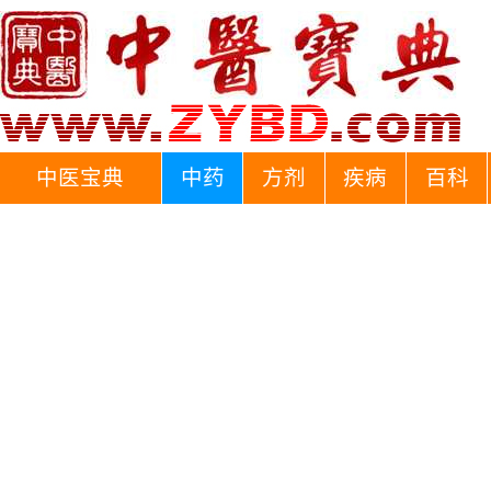
中医宝典
中药
方剂
疾病
百科