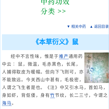
▼ 相关中药
▲ 返回目录
《本草衍义》鼠
经中不言性味，惟是于
难产
通用药
中云∶ 鼠，微温，毛赤黑色，长尾，
人捕得取皮为暖帽。但向下飞则可，亦
不能致远。今关西山中甚有，毛极密，
人谓之飞生者是也。《注》中又引水马，首如马，
身如虾，背伛偻，身有
竹
节纹，长二三寸，今谓之
海马
。