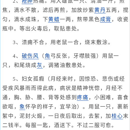
2、
疮肿
热痛。用大雄鼠一只、清油一斤，煎
焦，滴水不散，滤后再煎，加放炒紫
黄丹
五两，搅
匀，滴水成珠，下
黄蜡
一两，熬带黑色
成膏
，收瓷
瓶中。等出火毒后，取贴患处。
3、溃痈不合，用老鼠一合，烧末敷涂。
4、
破伤风
（
角
弓反张，牙噤肢强）用鼠一
只，和尾烧成
灰
，调猪油敷患处。
5、妇女孤瘕（月经来时，因惊恐、悲伤或经
受疾风暴雨而得此病，病状是精神恍惚，月经不
通，胸、胁、腰、背等处感到
疼痛
，小困难，喜食
欲呕，
象
怀孕的样子，宜早治）。用鼠一只，裹新
絮中，泥封火煅，一日夜后取出，去絮，加
桂心
末
二钱半。每服一匙，酒送下。不过二服可愈。