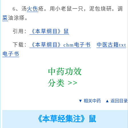
6、汤
火伤
疮。用小老鼠一只，泥包烧研。调
菜
油涂搽。
引用：
《本草纲目》鼠
下载：
《本草纲目》chm电子书
中医古籍txt
电子书
▼ 相关中药
▲ 返回目录
《本草经集注》鼠