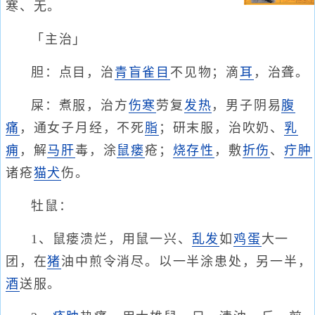
寒、无。
「主治」
胆：点目，治
青盲
雀目
不见物；滴
耳
，治聋。
屎：煮服，治方
伤寒
劳复
发热
，男子阴易
腹
痛
，通女子月经，不死
脂
；研末服，治吹奶、
乳
痈
，解
马肝
毒，涂
鼠瘘
疮；
烧存性
，敷
折伤
、
疔肿
诸疮
猫
犬
伤。
牡鼠：
1、鼠瘘溃烂，用鼠一兴、
乱发
如
鸡蛋
大一
团，在
猪
油中煎令消尽。以一半涂患处，另一半，
酒
送服。