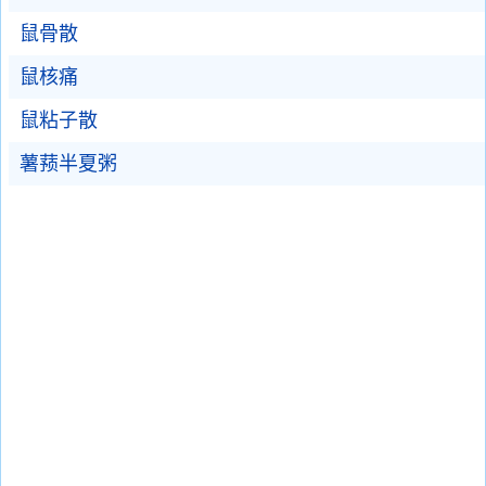
鼠骨散
鼠核痛
鼠粘子散
薯蓣半夏粥