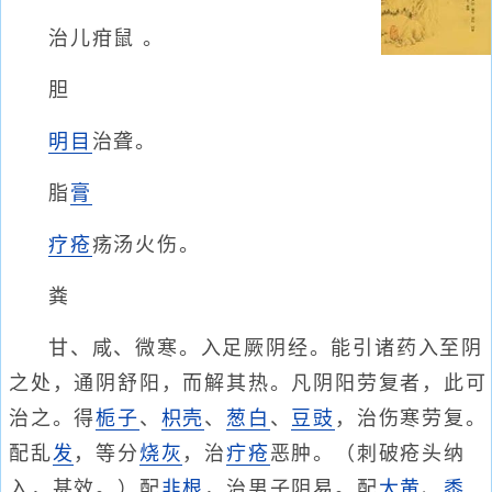
治儿疳鼠 。
胆
明目
治聋。
脂
膏
疗疮
疡汤火伤。
粪
甘、咸、微寒。入足厥阴经。能引诸药入至阴
之处，通阴舒阳，而解其热。凡阴阳劳复者，此可
治之。得
栀子
、
枳壳
、
葱白
、
豆豉
，治伤寒劳复。
配乱
发
，等分
烧灰
，治
疔疮
恶肿。（刺破疮头纳
入，甚效。）配
韭根
，治男子阴易。配
大黄
、
黍