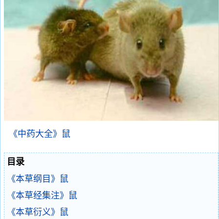
《中药大全》鼠
目录
《本草纲目》鼠
《本草经集注》鼠
《本草衍义》鼠