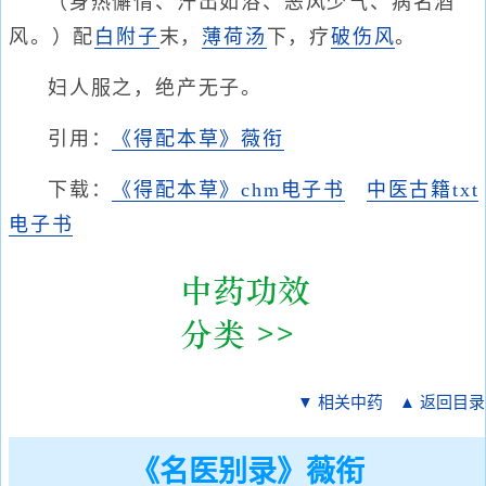
（身热懈惰、汗出如浴、恶风少气、病名酒
风。）配
白附子
末，
薄荷汤
下，疗
破伤风
。
妇人服之，绝产无子。
引用：
《得配本草》薇衔
下载：
《得配本草》chm电子书
中医古籍txt
电子书
▼ 相关中药
▲ 返回目录
《名医别录》薇衔