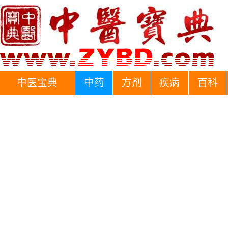
中医宝典
中药
方剂
疾病
百科