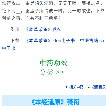
难行攻击。由是
鸡
矢淬酒，无复下咽。麋衔之名，
绝不闻
耳
。正孟子所谓彼一时，此一时故也。不然
利前之药，岂有不利于后乎？
引用：
《本草蒙筌》薇衔
下载：
《本草蒙筌》chm电子书
中医古籍txt
电子书
▼ 相关中药
▲ 返回目录
《本经逢原》薇衔