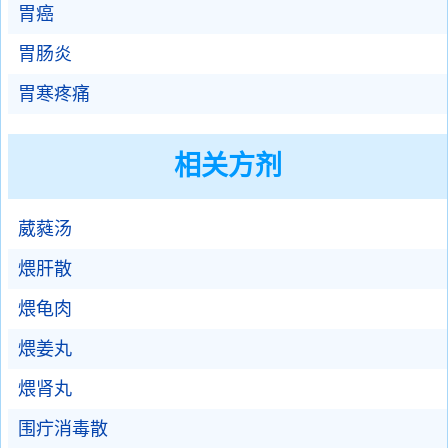
胃癌
胃肠炎
胃寒疼痛
相关方剂
葳蕤汤
煨肝散
煨龟肉
煨姜丸
煨肾丸
围疔消毒散