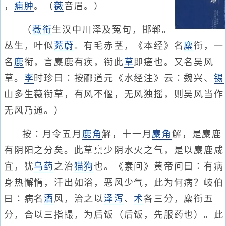
，
痈肿
。（
薇
音眉。）
（
薇衔
生汉中川泽及冤句，邯郸。
丛生，叶似
茺蔚
。有毛赤茎，《本经》名
麋
衔，一
名
鹿
衔，言麋鹿有疾，衔此
草
即瘥也。又名吴风
草。
李
时珍曰∶按郦道元《水经注》云∶魏兴、
锡
山多生薇衔草，有风不偃，无风独摇，则吴风当作
无风乃通。）
按∶月令五月
鹿角
解，十一月
麋角
解，是麋鹿
有阴阳之分矣。此草禀少阴水火之气，是以麋鹿咸
宜，犹
乌药
之治
猫
狗
也。《素问》黄帝问曰∶有病
身热懈惰，汗出如浴，恶风少气，此为何病？岐伯
曰∶病名
酒
风，治之以
泽泻
、
术
各三分，麋衔五
分，合以三指撮，为后饭（后饭，先服药也）。此