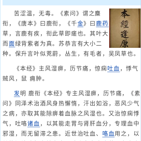
苦涩温，无毒。《素问》谓之麋
衔，《唐本》曰鹿衔，《千
金
》曰
鹿药
草，言鹿有疾，衔此草即瘥也。其叶大
而
面
绿背紫者为真。苏恭言有大小二
种。保升言叶似茺蔚，丛生，有毛者，吴凤草也。
《本经》主风湿痹，历节痛，惊痫
吐血
，悸气
贼风，鼠 痈肿。
发
明 鹿衔《本经》专主风湿痹，历节痛，《素
问》同泽术治酒风身热懈惰，汗出如浴，恶风少气
之病，亦取其能除痹着血脉之风湿也。又治惊痫悸
气，吐咯
诸血
，以其能走胃与肾肝血分，专理血中
邪湿，而无留滞之患。近世治吐血、
咯血
用之，以