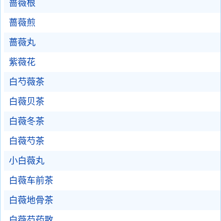
蔷薇根
蔷薇煎
蔷薇丸
紫薇花
白芍薇茶
白薇贝茶
白薇冬茶
白薇芍茶
小白薇丸
白薇车前茶
白薇地骨茶
白薇芍药散