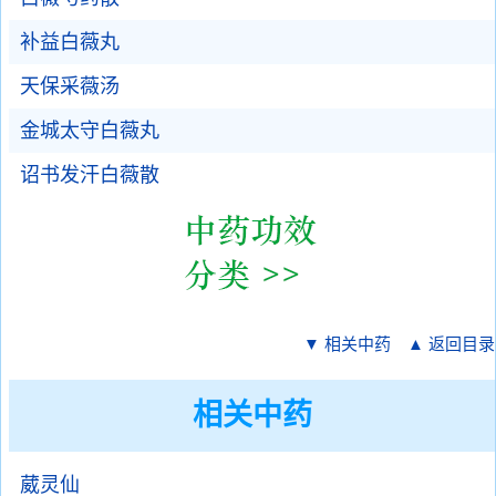
补益白薇丸
天保采薇汤
金城太守白薇丸
诏书发汗白薇散
▼ 相关中药
▲ 返回目录
相关中药
葳灵仙