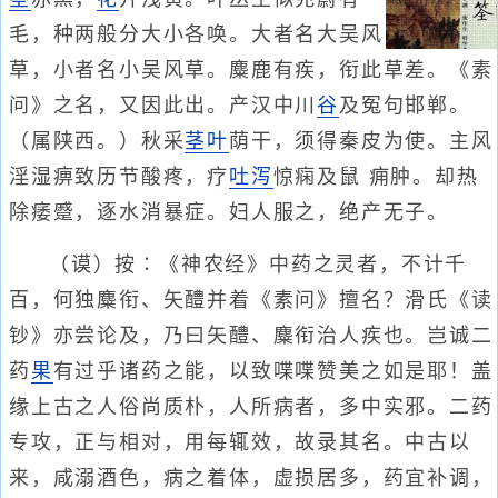
毛，种两般分大小各唤。大者名大吴风
草，小者名小吴风草。麋鹿有疾，衔此草差。《素
问》之名，又因此出。产汉中川
谷
及冤句邯郸。
（属陕西。）秋采
茎叶
荫干，须得秦皮为使。主风
淫湿痹致历节酸疼，疗
吐泻
惊痫及鼠 痈肿。却热
除痿蹙，逐水消暴症。妇人服之，绝产无子。
（谟）按∶《神农经》中药之灵者，不计千
百，何独麋衔、矢醴并着《素问》擅名？滑氏《读
钞》亦尝论及，乃曰矢醴、麋衔治人疾也。岂诚二
药
果
有过乎诸药之能，以致喋喋赞美之如是耶！盖
缘上古之人俗尚质朴，人所病者，多中实邪。二药
专攻，正与相对，用每辄效，故录其名。中古以
来，咸溺酒色，病之着体，虚损居多，药宜补调，