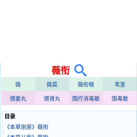
薇衔
薇
薇菜
薇衔根
苇茎
煨姜丸
煨肾丸
围疔消毒散
围毒散
目录
《本草崇原》薇衔