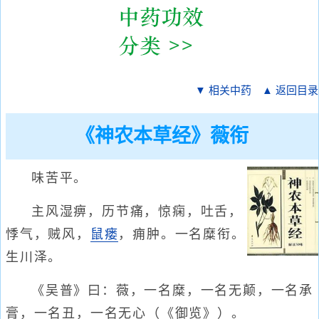
▼ 相关中药
▲ 返回目录
《神农本草经》薇衔
味苦平。
主风湿痹，历节痛，惊痫，吐舌，
悸气，贼风，
鼠瘘
，痈肿。一名糜衔。
生川泽。
《吴普》曰：薇，一名糜，一名无颠，一名承
膏，一名丑，一名无心（《御览》）。