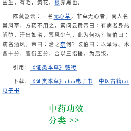
丛生，有毛，黄花，
根
赤黑也。
陈藏器云∶一名
无心草
，非草无心者。南人名
吴风草，方药不用之。素问云黄帝曰∶有病者身热
解堕，汗出如浴，恶风少气，此为何病？岐伯曰∶
病名酒风。帝曰∶治之
奈
何？歧伯曰∶以泽泻、术
各十分，麋衔五分，合以三指撮，为后饭。
引用：
《证类本草》薇衔
下载：
《证类本草》chm电子书
中医古籍txt
电子书