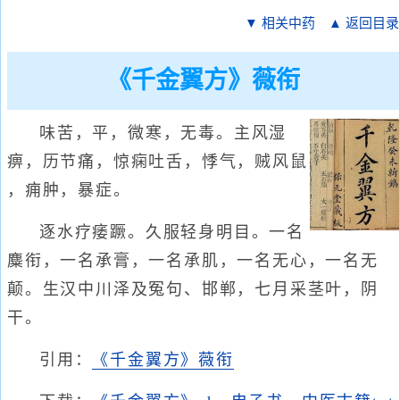
▼ 相关中药
▲ 返回目录
《千金翼方》薇衔
味苦，平，微寒，无毒。主风湿
痹，历节痛，惊痫吐舌，悸气，贼风鼠
，痈肿，暴症。
逐水疗痿蹶。久服轻身明目。一名
麋衔，一名承膏，一名承肌，一名无心，一名无
颠。生汉中川泽及冤句、邯郸，七月采茎叶，阴
干。
引用：
《千金翼方》薇衔