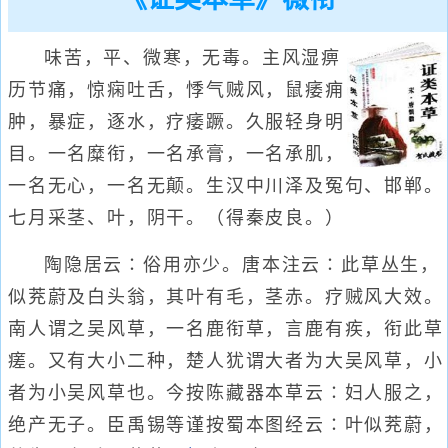
味苦，平、微寒，无毒。主风湿痹
历节痛，惊痫吐舌，悸气贼风，鼠痿痈
肿，暴症，逐水，疗痿蹶。久服轻身明
目。一名糜衔，一名承膏，一名承肌，
一名无心，一名无颠。生汉中川泽及冤句、邯郸。
七月采茎、叶，阴干。（得秦皮良。）
陶隐居云∶俗用亦少。唐本注云∶此草丛生，
似茺蔚及白头翁，其叶有毛，茎赤。疗贼风大效。
南人谓之吴风草，一名鹿衔草，言鹿有疾，衔此草
瘥。又有大小二种，楚人犹谓大者为大吴风草，小
者为小吴风草也。今按陈藏器本草云∶妇人服之，
绝产无子。臣禹锡等谨按蜀本图经云∶叶似茺蔚，