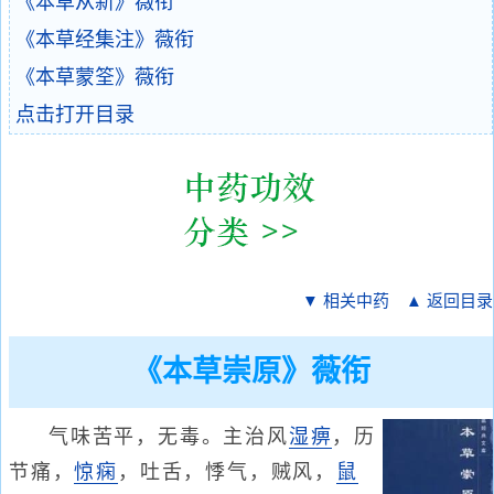
《本草从新》薇衔
《本草经集注》薇衔
《本草蒙筌》薇衔
点击打开目录
▼ 相关中药
▲ 返回目录
《本草崇原》薇衔
气味苦平，无毒。主治风
湿痹
，历
节痛，
惊痫
，吐舌，悸气，贼风，
鼠