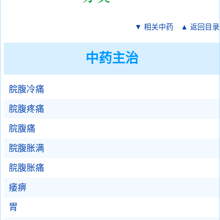
▼ 相关中药
▲ 返回目录
中药主治
脘腹冷痛
脘腹疼痛
脘腹痛
脘腹胀满
脘腹胀痛
痿痹
胃