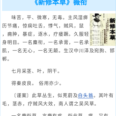
《新修本草》薇衔
味苦，平、微寒，无毒。主风湿痹
历节痛，惊痫吐舌，悸气，贼风，鼠
，痈肿，暴症，逐水，疗痿蹶。久服轻
身明目。一名麋衔，一名承膏，一名承
肌，一名无心，一名无颠。生汉中川泽及宛朐、邯
郸。
七月采茎、叶，阴干。
得秦皮良。 俗用亦少。
〔谨案〕此草丛生，似茺蔚及
白头翁
。其叶有
毛，茎赤，疗贼风大效，南人谓之吴风草。