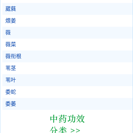
葳蕤
煨姜
薇
薇菜
薇衔根
苇茎
苇叶
委蛇
委萎