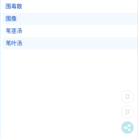
围毒散
围像
苇茎汤
苇叶汤