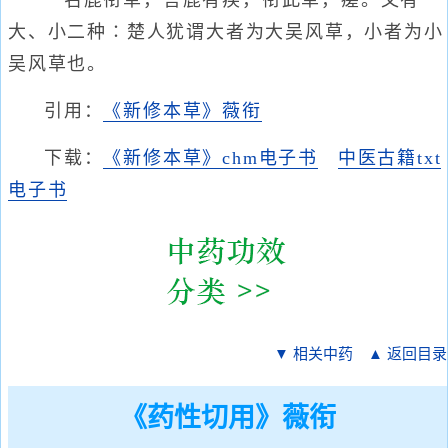
一名鹿衔草，言鹿有疾，衔此草，瘥。又有
大、小二种∶楚人犹谓大者为大吴风草，小者为小
吴风草也。
引用：
《新修本草》薇衔
下载：
《新修本草》chm电子书
中医古籍txt
电子书
▼ 相关中药
▲ 返回目录
《药性切用》薇衔