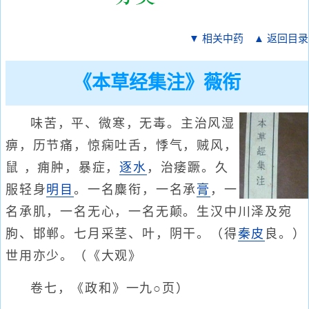
▼ 相关中药
▲ 返回目录
《本草经集注》薇衔
味苦，平、微寒，无毒。主治风湿
痹，历节痛，惊痫吐舌，悸气，贼风，
鼠 ，痈肿，暴症，
逐水
，治痿蹶。久
服轻身
明目
。一名麋衔，一名承
膏
，一
名承肌，一名无心，一名无颠。生汉中川泽及宛
朐、邯郸。七月采茎、叶，阴干。（得
秦皮
良。）
世用亦少。（《大观》
卷七，《政和》一九○页）