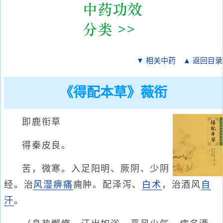
▼ 相关中药
▲ 返回目录
《得配本草》薇衔
即鹿衔草
得秦皮良。
苦，微寒。入足阳明、厥阴、少阴
经。治
风湿痹痛
痈肿。配泽泻、
白术
，治酒风
自
汗
。