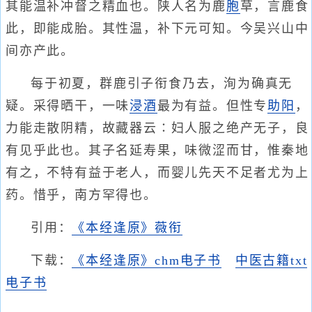
其能温补冲督之精血也。陕人名为鹿
胞
草，言鹿食
此，即能成胎。其性温，补下元可知。今吴兴山中
间亦产此。
每于初夏，群鹿引子衔食乃去，洵为确真无
疑。采得晒干，一味
浸酒
最为有益。但性专
助阳
，
力能走散阴精，故藏器云∶妇人服之绝产无子，良
有见乎此也。其子名延寿果，味微涩而甘，惟秦地
有之，不特有益于老人，而婴儿先天不足者尤为上
药。惜乎，南方罕得也。
引用：
《本经逢原》薇衔
下载：
《本经逢原》chm电子书
中医古籍txt
电子书