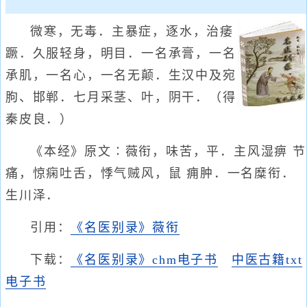
微寒，无毒．主暴症，逐水，治痿
蹶．久服轻身，明目．一名承膏，一名
承肌，一名心，一名无颠．生汉中及宛
朐、邯郸．七月采茎、叶，阴干．（得
秦皮良．）
《本经》原文∶薇衔，味苦，平．主风湿痹 节
痛，惊痫吐舌，悸气贼风，鼠 痈肿．一名糜衔．
生川泽．
引用：
《名医别录》薇衔
下载：
《名医别录》chm电子书
中医古籍txt
电子书