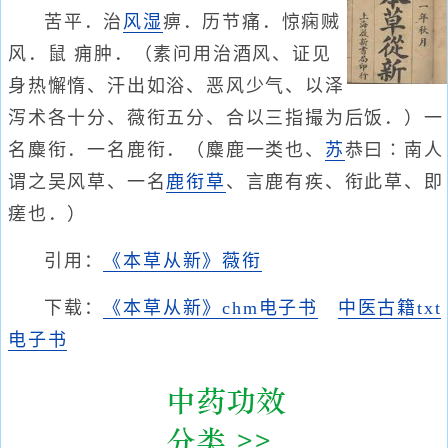
苦平．治
风湿
痹．历节痛．惊痫贼
风．鼠 痈肿．（素问用治酒风、证见
身热懈惰、汗出如浴、恶风少气、以泽
泻术各十分、薇衔五分、合以三指撮为后饭．）一
名麋衔．一名鹿衔．（麋鹿一类也、
苏
恭曰∶南人
谓之吴风草、一名
鹿衔草
、言鹿有疾、衔此草、即
瘥也．）
引用：
《本草从新》薇衔
下载：
《本草从新》chm电子书
中医古籍txt
电子书