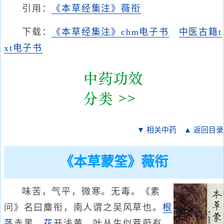
引用：
《本草经集注》薇衔
下载：
《本草经集注》chm电子书
中医古籍t
xt电子书
▼ 相关中药
▲ 返回目录
《本草蒙筌》薇衔
味苦，气平，微寒。无毒。《素
问》名曰麋衔，南人谓之吴风草也。
根
茎
赤黑，
花
开浅黄。叶丛生似茺蔚有