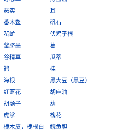
恶实
耳
番木鳖
矾石
蜚虻
伏鸡子根
釜脐墨
葛
谷精草
瓜蒂
鹳
桂
海根
黑大豆（黑豆）
红蓝花
胡麻油
胡颓子
葫
虎掌
槐花
槐木皮，槐根白
鲩鱼胆