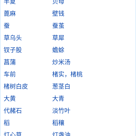
半夏
贝母
蓖麻
壁钱
蚕
蚕茧
草乌头
草犀
钗子股
蟾蜍
菖蒲
炒米汤
车前
楮实，楮桃
楮树白皮
葱茎白
大黄
大青
代赭石
淡竹叶
稻
稻穰
灯心草
灯盏油