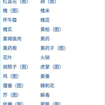
红蓝花（图）
葫（图）
槐（图）
槐米
怀牛膝
槐蕊
槐实
黄柏（图）
黄褐侯肉
黄药
黄药根
黄药子（图）
花叶
火硝
胡颓子（图）
虎掌（图）
鸡（图）
姜蚕
僵蚕（图）
棘刺花
芥（图）
解毒
桔梗（图）
蒺藜（图）