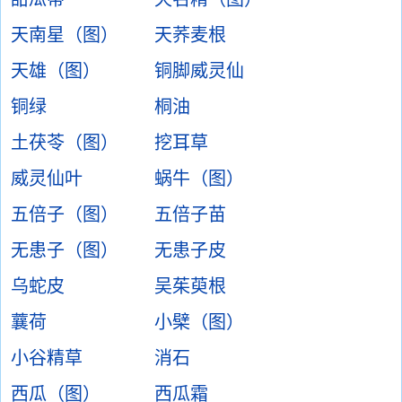
天南星（图）
天荞麦根
天雄（图）
铜脚威灵仙
铜绿
桐油
土茯苓（图）
挖耳草
威灵仙叶
蜗牛（图）
五倍子（图）
五倍子苗
无患子（图）
无患子皮
乌蛇皮
吴茱萸根
蘘荷
小檗（图）
小谷精草
消石
西瓜（图）
西瓜霜