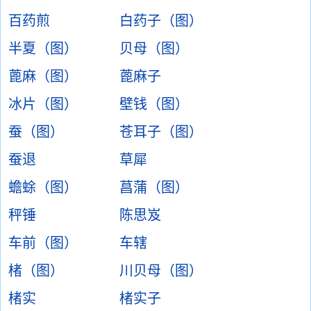
百药煎
白药子（图）
半夏（图）
贝母（图）
蓖麻（图）
蓖麻子
冰片（图）
壁钱（图）
蚕（图）
苍耳子（图）
蚕退
草犀
蟾蜍（图）
菖蒲（图）
秤锤
陈思岌
车前（图）
车辖
楮（图）
川贝母（图）
楮实
楮实子