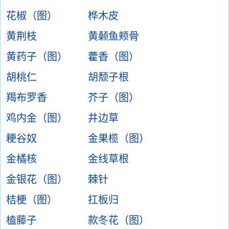
花椒（图）
桦木皮
黄荆枝
黄颡鱼颊骨
黄药子（图）
藿香（图）
胡桃仁
胡颓子根
羯布罗香
芥子（图）
鸡内金（图）
井边草
粳谷奴
金果榄（图）
金橘核
金线草根
金银花（图）
棘针
桔梗（图）
扛板归
榼藤子
款冬花（图）