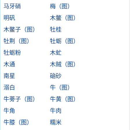
马牙硝
梅（图）
明矾
木鳖（图）
木鳖子（图）
牡桂
牡荆（图）
牡蛎（图）
牡蛎粉
木虻
木通
木贼（图）
南星
硇砂
溺白
牛（图）
牛蒡子（图）
牛黄（图）
牛角
牛肉
牛膝（图）
糯米