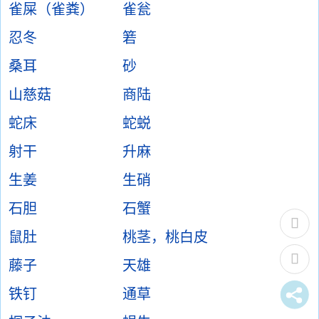
雀屎（雀粪）
雀瓮
忍冬
箬
桑耳
砂
山慈菇
商陆
蛇床
蛇蜕
射干
升麻
生姜
生硝
石胆
石蟹
鼠肚
桃茎，桃白皮
藤子
天雄
铁钉
通草