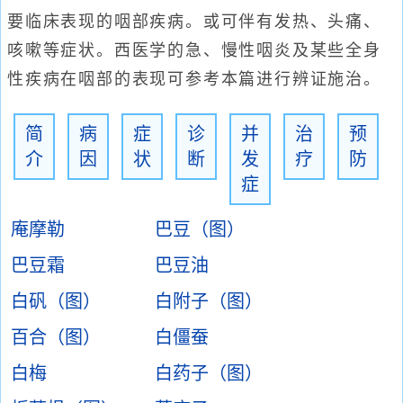
要临床表现的咽部疾病。或可伴有发热、头痛、
咳嗽等症状。西医学的急、慢性咽炎及某些全身
性疾病在咽部的表现可参考本篇进行辨证施治。
简
病
症
诊
并
治
预
介
因
状
断
发
疗
防
症
庵摩勒
巴豆（图）
巴豆霜
巴豆油
白矾（图）
白附子（图）
百合（图）
白僵蚕
白梅
白药子（图）