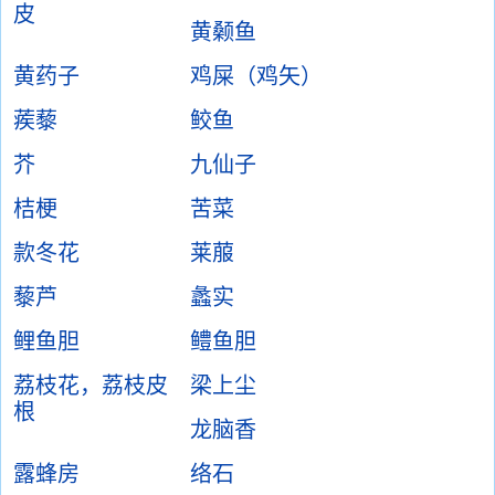
皮
黄颡鱼
黄药子
鸡屎（鸡矢）
蒺藜
鲛鱼
芥
九仙子
桔梗
苦菜
款冬花
莱菔
藜芦
蠡实
鲤鱼胆
鳢鱼胆
荔枝花，荔枝皮
梁上尘
根
龙脑香
露蜂房
络石