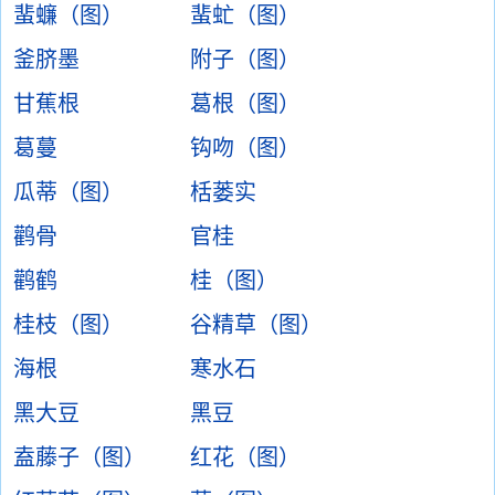
蜚蠊（图）
蜚虻（图）
釜脐墨
附子（图）
甘蕉根
葛根（图）
葛蔓
钩吻（图）
瓜蒂（图）
栝蒌实
鹳骨
官桂
鹳鹤
桂（图）
桂枝（图）
谷精草（图）
海根
寒水石
黑大豆
黑豆
盍藤子（图）
红花（图）