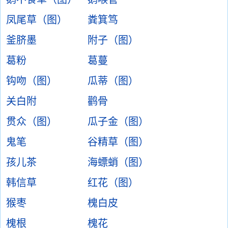
凤尾草（图）
粪箕笃
釜脐墨
附子（图）
葛粉
葛蔓
钩吻（图）
瓜蒂（图）
关白附
鹳骨
贯众（图）
瓜子金（图）
鬼笔
谷精草（图）
孩儿茶
海螵蛸（图）
韩信草
红花（图）
猴枣
槐白皮
槐根
槐花