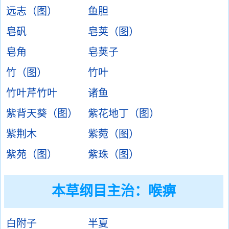
远志（图）
鱼胆
皂矾
皂荚（图）
皂角
皂荚子
竹（图）
竹叶
竹叶芹竹叶
诸鱼
紫背天葵（图）
紫花地丁（图）
紫荆木
紫菀（图）
紫苑（图）
紫珠（图）
本草纲目主治：喉痹
白附子
半夏