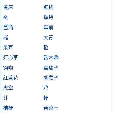
蓖麻
壁钱
蚕
蟾蜍
菖蒲
车前
楮
大青
呆耳
稻
灯心草
番木鳖
钩吻
盍藤子
红蓝花
胡颓子
虎掌
鸡
芥
粳
桔梗
苦菜土