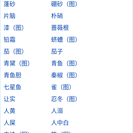
蓬砂
硼砂（图）
片脑
朴硝
漆（图）
蔷薇根
铅霜
蛴螬（图）
茄（图）
茄子
青黛（图）
青鱼（图）
青鱼胆
秦椒（图）
七星鱼
雀（图）
让实
忍冬（图）
人黄
人溺
人屎
人中白