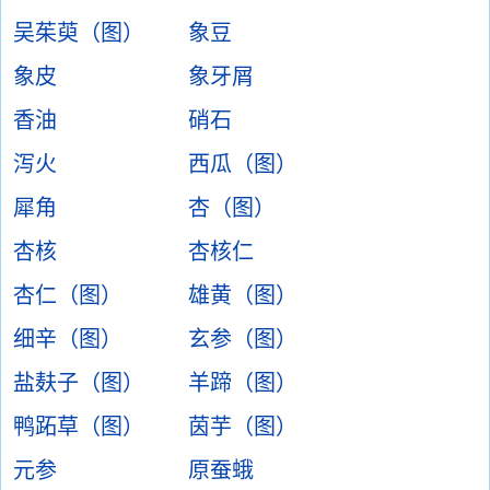
吴茱萸（图）
象豆
象皮
象牙屑
香油
硝石
泻火
西瓜（图）
犀角
杏（图）
杏核
杏核仁
杏仁（图）
雄黄（图）
细辛（图）
玄参（图）
盐麸子（图）
羊蹄（图）
鸭跖草（图）
茵芋（图）
元参
原蚕蛾