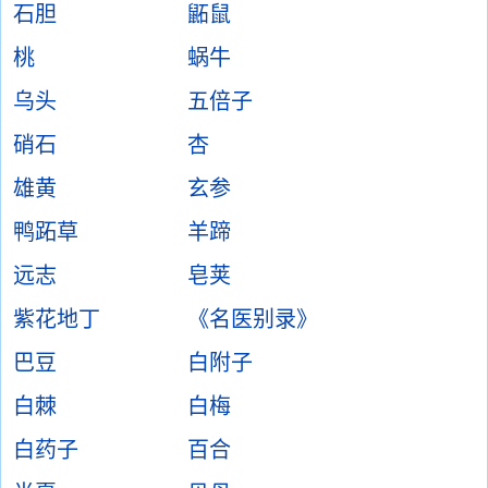
石胆
鼫鼠
桃
蜗牛
乌头
五倍子
硝石
杏
雄黄
玄参
鸭跖草
羊蹄
远志
皂荚
紫花地丁
《名医别录》
巴豆
白附子
白棘
白梅
白药子
百合