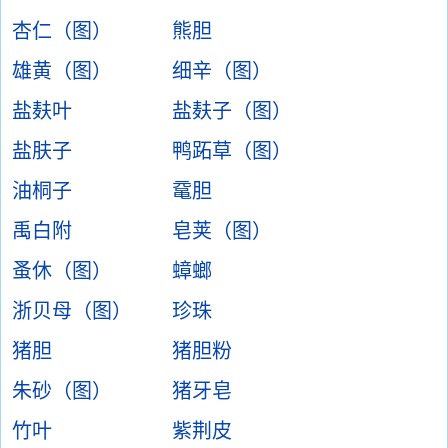
杏仁（图）
熊胆
雄黄（图）
细辛（图）
盐麸叶
盐麸子（图）
盐肤子
鸭跖草（图）
油桐子
鼋胆
禹白附
皂荚（图）
蚤休（图）
蟑螂
浙贝母（图）
珍珠
猪胆
猪胆粉
朱砂（图）
猪牙皂
竹叶
紫荆皮