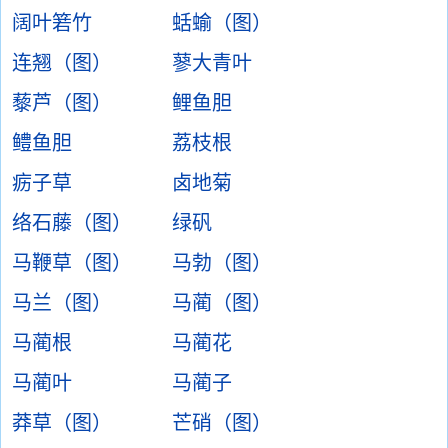
阔叶箬竹
蛞蝓（图）
连翘（图）
蓼大青叶
藜芦（图）
鲤鱼胆
鳢鱼胆
荔枝根
疬子草
卤地菊
络石藤（图）
绿矾
马鞭草（图）
马勃（图）
马兰（图）
马蔺（图）
马蔺根
马蔺花
马蔺叶
马蔺子
莽草（图）
芒硝（图）