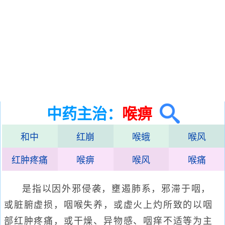
中药主治：
喉痹
和中
红崩
喉蛾
喉风
红肿疼痛
喉痹
喉风
喉痛
是指以因外邪侵袭，壅遏肺系，邪滞于咽，
或脏腑虚损，咽喉失养，或虚火上灼所致的以咽
部红肿疼痛，或干燥、异物感、咽痒不适等为主