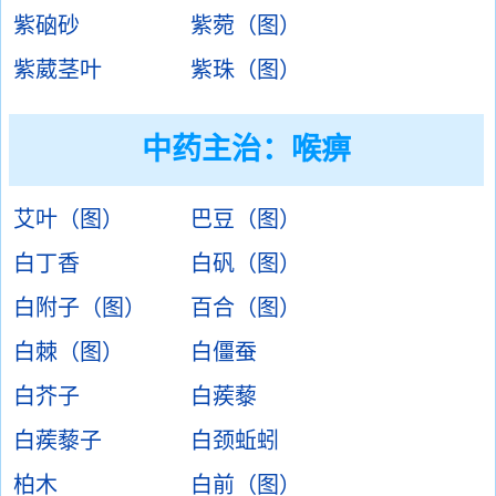
紫硇砂
紫菀（图）
紫葳茎叶
紫珠（图）
中药主治：
喉痹
艾叶（图）
巴豆（图）
白丁香
白矾（图）
白附子（图）
百合（图）
白棘（图）
白僵蚕
白芥子
白蒺藜
白蒺藜子
白颈蚯蚓
柏木
白前（图）