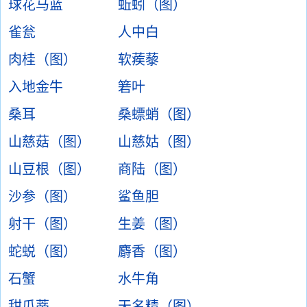
球花马蓝
蚯蚓（图）
雀瓮
人中白
肉桂（图）
软蒺藜
入地金牛
箬叶
桑耳
桑螵蛸（图）
山慈菇（图）
山慈姑（图）
山豆根（图）
商陆（图）
沙参（图）
鲨鱼胆
射干（图）
生姜（图）
蛇蜕（图）
麝香（图）
石蟹
水牛角
甜瓜蒂
天名精（图）