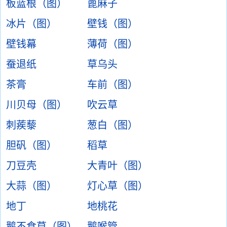
板蓝根（图）
蓖麻子
冰片（图）
壁钱（图）
壁钱幕
薄荷（图）
蚕退纸
草乌头
茶膏
车前（图）
川贝母（图）
吹云草
刺蒺藜
葱白（图）
胆矾（图）
稻草
刀豆壳
大青叶（图）
大蒜（图）
灯心草（图）
地丁
地桃花
鹅不食草（图）
鹅喉管