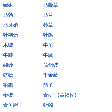
绿矾
马鞭草
马勃
马兰
马牙硝
莽草
牡荆沥
牡蛎
木贼
牛角
牛膝
牛靥
硼砂
蒲州豉
蛴螬
千金藤
铅霜
茄子
秦椒
青KT（黄褐侯）
青鱼胆
蚯蚓