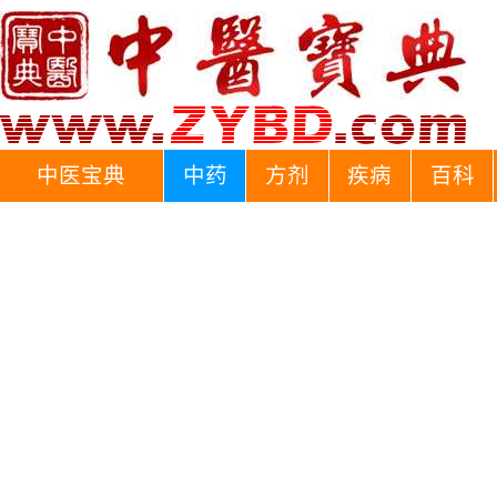
中医宝典
中药
方剂
疾病
百科