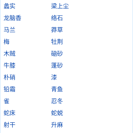
蠡实
梁上尘
龙脑香
络石
马兰
莽草
梅
牡荆
木贼
硇砂
牛膝
蓬砂
朴硝
漆
铅霜
青鱼
雀
忍冬
蛇床
蛇蜕
射干
升麻