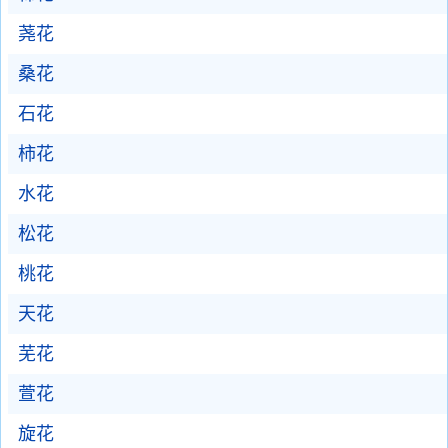
荛花
桑花
石花
柿花
水花
松花
桃花
天花
芜花
萱花
旋花