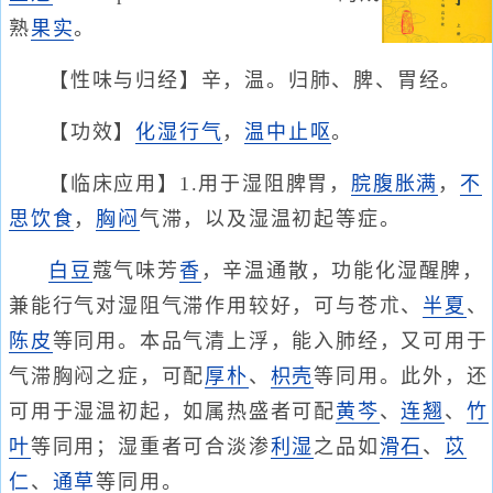
熟
果实
。
【性味与归经】辛，温。归肺、脾、胃经。
【功效】
化湿
行气
，
温中
止呕
。
【临床应用】1.用于湿阻脾胃，
脘腹胀满
，
不
思饮食
，
胸闷
气滞，以及湿温初起等症。
白豆
蔻气味芳
香
，辛温通散，功能化湿醒脾，
兼能行气对湿阻气滞作用较好，可与苍朮、
半夏
、
陈皮
等同用。本品气清上浮，能入肺经，又可用于
气滞胸闷之症，可配
厚朴
、
枳壳
等同用。此外，还
可用于湿温初起，如属热盛者可配
黄芩
、
连翘
、
竹
叶
等同用；湿重者可合淡渗
利湿
之品如
滑石
、
苡
仁
、
通草
等同用。