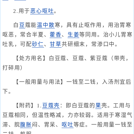
2.用于
恶心呕吐
。
白
豆
蔻能
温中散
寒，具有止呕作用，用治胃寒
呕恶，常合半夏、
藿香
、
生姜
等同用。治小儿胃寒
吐乳，可配
砂仁
、
甘草
共研细末，常渗口中。
【处方用名】白豆蔻、豆蔻、紫豆蔻（带壳，
打碎用）
【一般用量与用法】一钱至二钱，入汤剂宜后
下。
【附药】1.
豆蔻壳
：即白豆蔻的
果
壳。工用与
豆蔻相同，但温性略减，力亦较弱。适用于寒湿气
滞、脘
腹胀
闷、胃呆、
呕吐
等症。一般用量一钱至