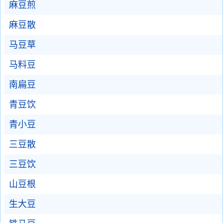
麻豆煎
麻豆散
马豆草
马料豆
南扁豆
青豆饮
青小豆
三豆散
三豆饮
山豆根
生大豆