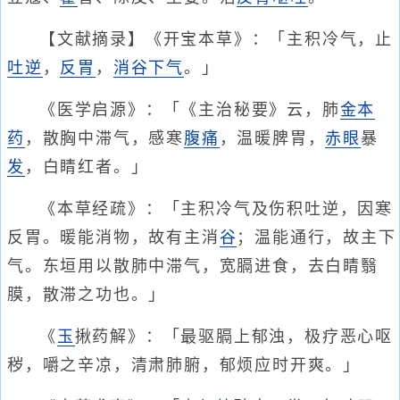
【文献摘录】《开宝本草》：「主积冷气，止
吐逆
，
反胃
，
消谷
下气
。」
《医学启源》：「《主治秘要》云，肺
金
本
药
，散胸中滞气，感寒
腹痛
，温暖脾胃，
赤眼
暴
发
，白睛红者。」
《本草经疏》：「主积冷气及伤积吐逆，因寒
反胃。暖能消物，故有主消
谷
；温能通行，故主下
气。东垣用以散肺中滞气，宽膈进食，去白睛翳
膜，散滞之功也。」
《
玉
揪药解》：「最驱膈上郁浊，极疗恶心呕
秽，嚼之辛凉，清肃肺腑，郁烦应时开爽。」