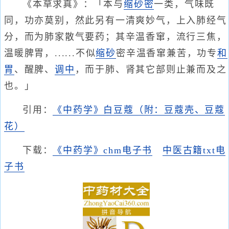
《本草求真》：「本与
缩砂密
一类，气味既
同，功亦莫别，然此另有一清爽妙气，上入肺经气
分，而为肺家散气要药；其辛温香窜，流行三焦，
温暖脾胃，......不似
缩砂
密辛温香窜兼苦，功专
和
胃
、醒脾、
调中
，而于肺、肾其它部则止兼而及之
也。」
引用：
《中药学》白豆蔻（附：豆蔻壳、豆蔻
花）
下载：
《中药学》chm电子书
中医古籍txt电
子书