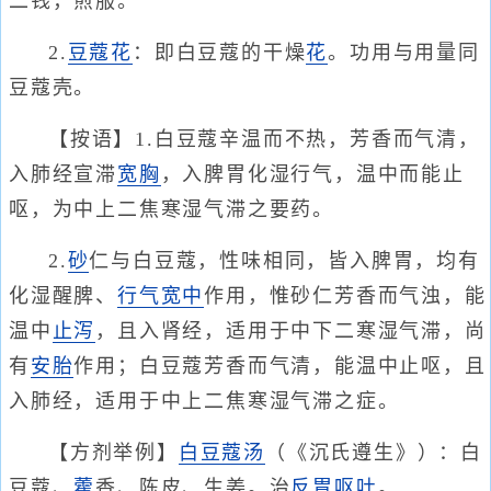
二钱，煎服。
2.
豆蔻花
：即白豆蔻的干燥
花
。功用与用量同
豆蔻壳。
【按语】1.白豆蔻辛温而不热，芳香而气清，
入肺经宣滞
宽胸
，入脾胃化湿行气，温中而能止
呕，为中上二焦寒湿气滞之要药。
2.
砂
仁与白豆蔻，性味相同，皆入脾胃，均有
化湿醒脾、
行气宽中
作用，惟砂仁芳香而气浊，能
温中
止泻
，且入肾经，适用于中下二寒湿气滞，尚
有
安胎
作用；白豆蔻芳香而气清，能温中止呕，且
入肺经，适用于中上二焦寒湿气滞之症。
【方剂举例】
白豆蔻汤
（《沉氏遵生》）：白
豆蔻、
藿
香、陈皮、生姜。治
反胃呕吐
。