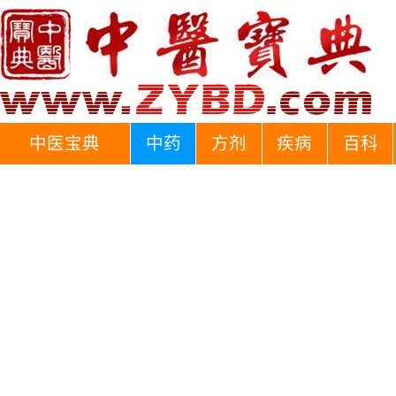
中医宝典
中药
方剂
疾病
百科