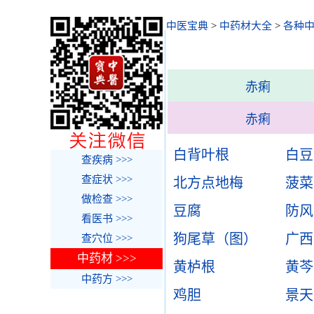
中医宝典
>
中药材大全
>
各种
赤痢
赤痢
白背叶根
白豆
查疾病 >>>
查症状 >>>
北方点地梅
菠菜
做检查 >>>
豆腐
防风
看医书 >>>
狗尾草（图）
广西
查穴位 >>>
中药材 >>>
黄栌根
黄芩
中药方 >>>
鸡胆
景天