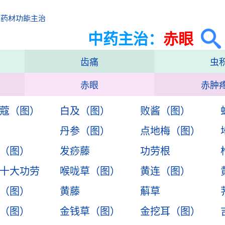
中药材功能主治
中药主治：
赤眼
齿痛
虫
赤眼
赤肿
蔻（图）
白及（图）
败酱（图）
丹参（图）
点地梅（图）
（图）
发痧藤
功劳根
十大功劳
喉咙草（图）
黄连（图）
（图）
黄藤
蔛草
（图）
金钱草（图）
金挖耳（图）