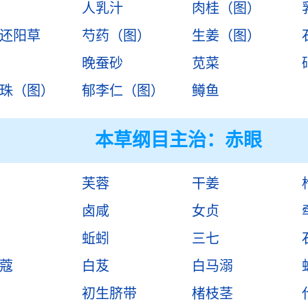
人乳汁
肉桂（图）
还阳草
芍药（图）
生姜（图）
晚蚕砂
苋菜
珠（图）
郁李仁（图）
鳟鱼
本草纲目主治：赤眼
芙蓉
干姜
卤咸
女贞
蚯蚓
三七
蔻
白芨
白马溺
初生脐带
楮枝茎