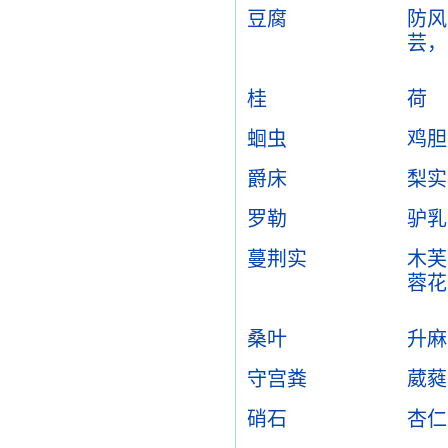
豆腐
防风
芸，
桂
荷
蛔虫
鸡胆
爵床
梨实
罗勒
驴乳
蔓荆实
木芙
蓉花
桑叶
升麻
守宫粪
葳蕤
硝石
杏仁