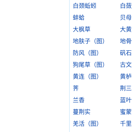
白颈蚯蚓
白蔹
蚌蛤
贝母
大枫草
大黄
地肤子（图）
地骨
防风（图）
矾石
狗尾草（图）
古文
黄连（图）
黄栌
荠
荆三
兰香
蓝叶
蔓荆实
蜜蒙
羌活（图）
千里