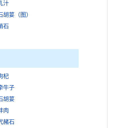
乳汁
石胡荽（图）
硝石
枸杞
牵牛子
石胡荽
蚌肉
代赭石