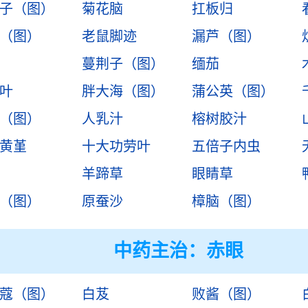
子（图）
菊花脑
扛板归
（图）
老鼠脚迹
漏芦（图）
蔓荆子（图）
缅茄
叶
胖大海（图）
蒲公英（图）
（图）
人乳汁
榕树胶汁
黄堇
十大功劳叶
五倍子内虫
羊蹄草
眼睛草
（图）
原蚕沙
樟脑（图）
中药主治：
赤眼
蔻（图）
白芨
败酱（图）