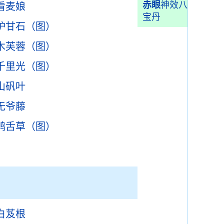
赤眼
神效八
看麦娘
宝丹
炉甘石（图）
木芙蓉（图）
千里光（图）
山矾叶
无爷藤
鸭舌草（图）
白芨根