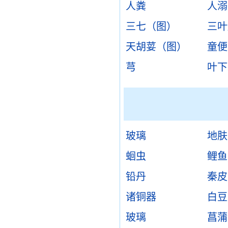
人粪
人溺
三七（图）
三叶
天胡荽（图）
童便
芎
叶下
玻璃
地肤
蛔虫
鲤鱼
铅丹
秦皮
诸铜器
白豆
玻璃
菖蒲