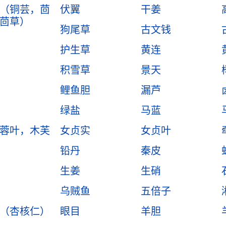
（铜芸，茴
伏翼
干姜
茴草）
狗尾草
古文钱
护生草
黄连
积雪草
景天
鲤鱼胆
漏芦
绿盐
马蓝
蓉叶，木芙
女贞实
女贞叶
铅丹
秦皮
生姜
生硝
乌贼鱼
五倍子
（杏核仁）
眼目
羊胆