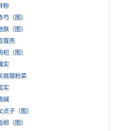
蚌粉
赤芍（图）
地肤（图）
豆蔻壳
枸杞（图）
槐实
灰挑银粉菜
蓝实
卤碱
女贞子（图）
蚯蚓（图）