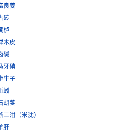
高良姜
古砖
黄栌
榉木皮
卤碱
马牙硝
牵牛子
蚯蚓
石胡荽
淅二泔（米沈）
羊肝