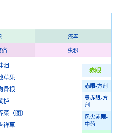
积
疮毒
疼痛
虫积
蚌泪
赤眼
地草果
赤眼
-方剂
枸骨根
暴
赤眼
-方
黄栌
剂
荠菜（图）
风火
赤眼
-
中药
吉祥草