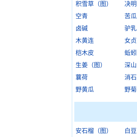
积雪草（图）
决明
空青
苦瓜
卤碱
驴乳
木黄连
女贞
桤木皮
蚯蚓
生姜（图）
深山
蘘荷
消石
野黄瓜
野菊
安石榴（图）
白豆