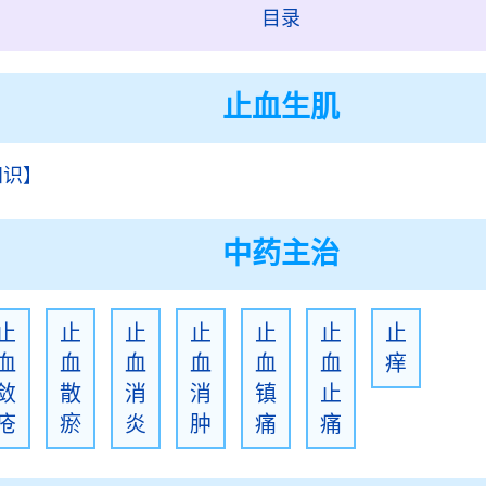
目录
止血生肌
知识】
中药主治
止
止
止
止
止
止
止
血
血
血
血
血
血
痒
敛
散
消
消
镇
止
疮
瘀
炎
肿
痛
痛