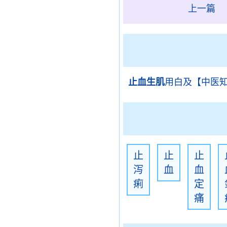
上一篇
止血生肌
用白及【中医
止
止
止
泻
血
血
痢
定
痛