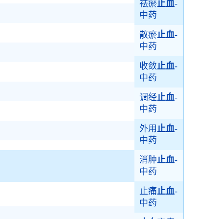
祛瘀
止血
-
中药
散瘀
止血
-
中药
收敛
止血
-
中药
调经
止血
-
中药
外用
止血
-
中药
消肿
止血
-
中药
止痛
止血
-
中药