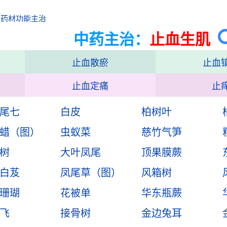
中药材功能主治
中药主治：
止血生肌
止血散瘀
止血
止血定痛
止
尾七
白皮
柏树叶
蜡（图）
虫蚁菜
慈竹气笋
树
大叶凤尾
顶果膜蕨
白芨
凤尾草（图）
风箱树
珊瑚
花被单
华东瓶蕨
飞
接骨树
金边兔耳