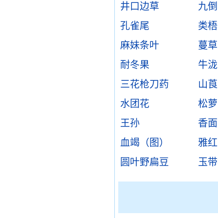
井口边草
九倒
孔雀尾
类梧
麻妹条叶
蔓草
耐冬果
牛泷
三花枪刀药
山莨
水团花
松萝
王孙
香面
血竭（图）
雅红
圆叶野扁豆
玉带