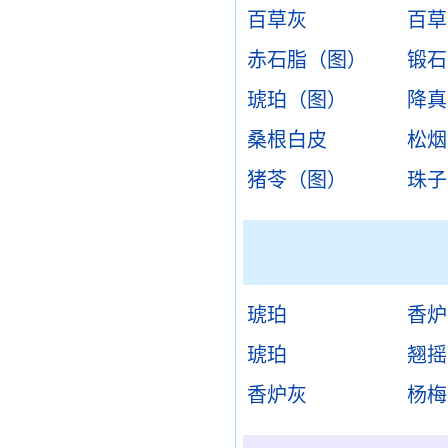
百草灰
百草
赤石脂（图）
锻石
琥珀（图）
降真
桑根白皮
松烟
猪苓（图）
珠子
琥珀
香炉
琥珀
翘摇
香炉灰
杨梅