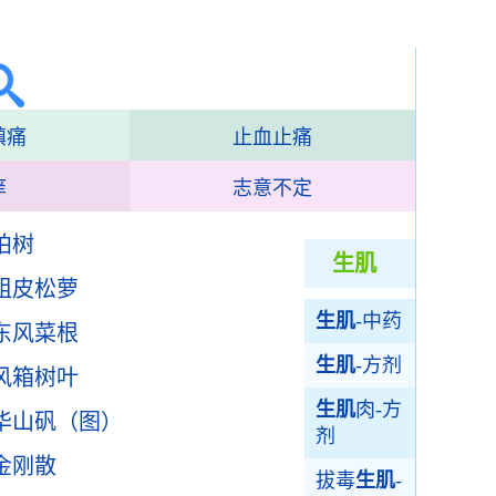
镇痛
止血止痛
痒
志意不定
柏树
生肌
粗皮松萝
生肌
-中药
东风菜根
生肌
-方剂
风箱树叶
生肌
肉-方
华山矾（图）
剂
金刚散
拔毒
生肌
-