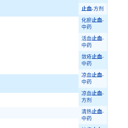
止血
-方剂
化瘀
止血
-
中药
活血
止血
-
中药
敛疮
止血
-
中药
凉血
止血
-
中药
凉血
止血
-
方剂
清热
止血
-
中药