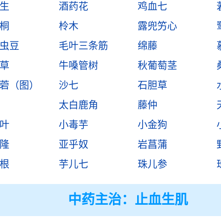
生
酒药花
鸡血七
桐
柃木
露兜竻心
虫豆
毛叶三条筋
绵藤
草
牛嗓管树
秋葡萄茎
菪（图）
沙七
石胆草
太白鹿角
藤仲
叶
小毒芋
小金狗
隆
亚乎奴
岩菖蒲
根
芋儿七
珠儿参
中药主治：
止血生肌