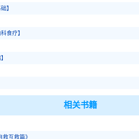
基础】
内科食疗】
础】
】
相关书籍
自救互救篇》