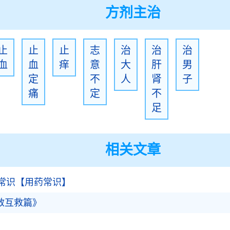
方剂主治
止
止
止
志
治
治
治
血
血
痒
意
大
肝
男
定
不
人
肾
子
痛
定
不
足
相关文章
常识【用药常识】
救互救篇》