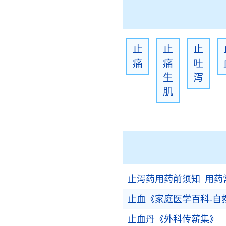
止
止
止
痛
痛
吐
生
泻
肌
止泻药用药前须知_用药
止血《家庭医学百科-自
止血丹《外科传薪集》