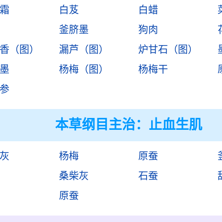
霜
白芨
白蜡
釜脐墨
狗肉
香（图）
漏芦（图）
炉甘石（图）
墨
杨梅（图）
杨梅干
参
本草纲目主治：止血生肌
灰
杨梅
原蚕
桑柴灰
石蚕
原蚕