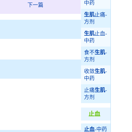
中药
下一篇
生肌
止痛-
方剂
生肌
止血-
中药
食不
生肌
-
方剂
收敛
生肌
-
中药
止痛
生肌
-
方剂
止血
止血
-中药