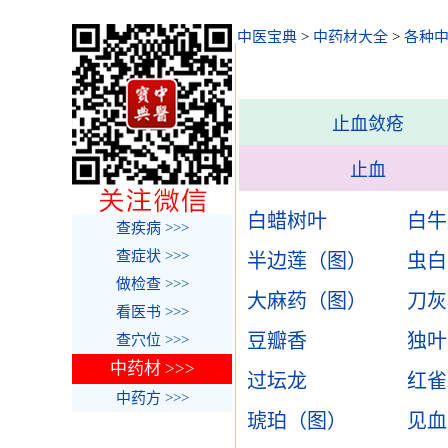
中医宝典
>
中药材大全
>
各种
止血敛疮
止血
白蜡树叶
白牛
查疾病 >>>
查症状 >>>
半边莲（图）
虫白
做检查 >>>
大麻药（图）
刀灰
看医书 >>>
豆瓣香
独叶
查穴位 >>>
中药材 >>>
过坛龙
红雀
中药方 >>>
琥珀（图）
见血