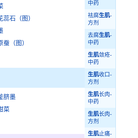
中药
菜
祛腐
生肌
-
花蕊石（图）
方剂
墨
去腐
生肌
-
中药
原蚕（图）
生肌
敛疮-
中药
生肌
收口-
方剂
生肌
长肉-
釜脐墨
中药
甜菜
生肌
长肉-
方剂
生肌
止痛-