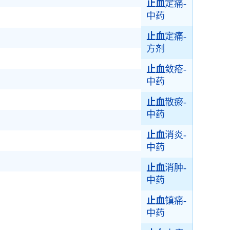
止血
定痛-
中药
止血
定痛-
方剂
止血
敛疮-
中药
止血
散瘀-
中药
止血
消炎-
中药
止血
消肿-
中药
止血
镇痛-
中药