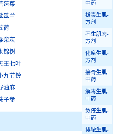
中药
莙荙菜
拔毒
生肌
-
鹭鸶兰
方剂
慕荷
不
生肌
肉-
桑柴灰
方剂
水锦树
化腐
生肌
-
方剂
天王七叶
接骨
生肌
-
小九节铃
中药
野油麻
解毒
生肌
-
中药
珠子参
敛疮
生肌
-
中药
排脓
生肌
-