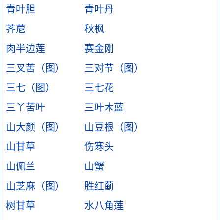
青叶胆
青叶丹
荠苨
秋枫
肉半边莲
赛金刚
三叉苦（图）
三对节（图）
三七（图）
三七花
三丫苦叶
三叶木蓝
山大颜（图）
山豆根（图）
山甘草
伤寒头
山佩兰
山蟹
山芝麻（图）
胜红蓟
树甘草
水八角莲