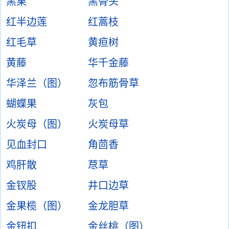
黑果
黑骨头
红半边莲
红蒿枝
红毛草
黄疸树
黄藤
华千金藤
华泽兰（图）
忽布筋骨草
蝴蝶果
灰包
火炭母（图）
火炭母草
见血封口
角茴香
鸡肝散
荩草
金钗股
井口边草
金果榄（图）
金龙胆草
金钮扣
金丝桃（图）