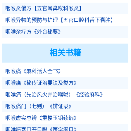
咽喉炎偏方【五官耳鼻喉科喉炎】
咽喉异物的预防与护理【五官口腔科舌下囊肿】
咽喉杂疗方《外台秘要》
相关书籍
咽喉痛《麻科活人全书》
咽喉痛《秘传证治要诀及类方》
咽喉痛（先治风火并治喉咙）《经验麻科》
咽喉痛门（七则）《辨证录》
咽喉虚实总辨《重楼玉钥续编》
咽喉噎塞口开目瞪《医学纲目》