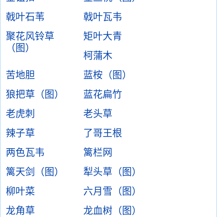
戟叶石苇
戟叶瓦韦
聚花风铃草
矩叶大青
（图）
柯蒲木
苦地胆
蓝桉（图）
狼把草（图）
蓝花扁竹
老虎刺
老头草
辣子草
了哥王根
两色瓦韦
篱栏网
篱天剑（图）
犁头草（图）
柳叶菜
六月雪（图）
龙角草
龙血树（图）