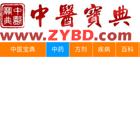
中医宝典
中药
方剂
疾病
百科