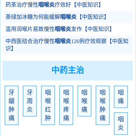
药茶治疗慢性
咽喉炎
疗效好【中医知识】
茶绿加冰糖为何能缓解
咽喉炎
【中医知识】
滥用润喉片易致慢性
咽喉炎
发作【中医知识】
中西医结合治疗慢性
咽喉炎
126例疗效观察【中医知
识】
中药主治
牙
牙
咽
咽
咽
咽
咽
龈
周
喉
喉
喉
喉
痛
肿
炎
红
疼
痛
肿
痛
肿
痛
痛
咽
炎