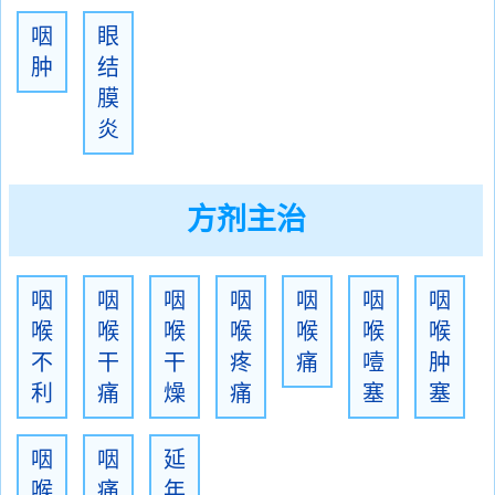
咽
眼
肿
结
膜
炎
方剂主治
咽
咽
咽
咽
咽
咽
咽
喉
喉
喉
喉
喉
喉
喉
不
干
干
疼
痛
噎
肿
利
痛
燥
痛
塞
塞
咽
咽
延
喉
痛
年