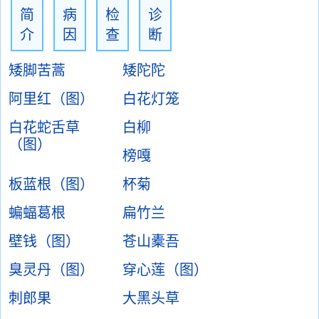
简
病
检
诊
介
因
查
断
矮脚苦蒿
矮陀陀
阿里红（图）
白花灯笼
白花蛇舌草
白柳
（图）
榜嘎
板蓝根（图）
杯菊
蝙蝠葛根
扁竹兰
壁钱（图）
苍山橐吾
臭灵丹（图）
穿心莲（图）
刺郎果
大黑头草