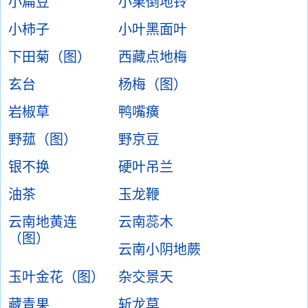
小扁豆
小果倒地铃
小柿子
小叶黑面叶
下田菊（图）
西藏点地梅
玄台
杨梅（图）
岩椒草
鸭嘴癀
野菰（图）
野京豆
银不换
硬叶吊兰
油茶
玉龙鞭
云南地黄连
云南蕊木
（图）
云南小阴地蕨
玉叶金花（图）
杂交景天
藏青果
斩龙草