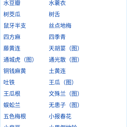
水豆瓣
水蓑衣
树茭瓜
树舌
鼠牙半支
丝点地梅
四方麻
四季青
藤黄连
天胡荽（图）
通城虎（图）
通光散（图）
铜钱麻黄
土黄连
吐铁
王瓜（图）
王瓜根
文殊兰（图）
蜈蚣兰
无患子（图）
五色梅根
小报春花