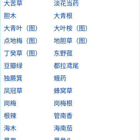
大苦草
淡花当药
胆木
大青根
大青叶（图）
大叶桉（图）
点地梅（图）
地胆草（图）
丁癸草（图）
东野菰
豆瓣绿
都拉鸢尾
独蕨箕
蛾药
凤冠草
蜂窝草
岗梅
岗梅根
根辣
管南香
海木
海南茄