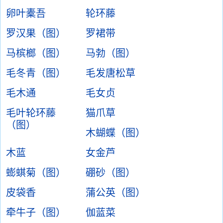
卵叶橐吾
轮环藤
罗汉果（图）
罗裙带
马槟榔（图）
马勃（图）
毛冬青（图）
毛发唐松草
毛木通
毛女贞
毛叶轮环藤
猫爪草
（图）
木蝴蝶（图）
木蓝
女金芦
蟛蜞菊（图）
硼砂（图）
皮袋香
蒲公英（图）
牵牛子（图）
伽蓝菜