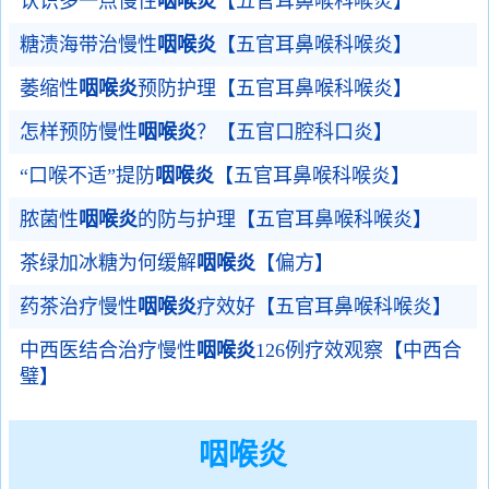
认识多一点慢性
咽喉炎
【五官耳鼻喉科喉炎】
糖渍海带治慢性
咽喉炎
【五官耳鼻喉科喉炎】
萎缩性
咽喉炎
预防护理【五官耳鼻喉科喉炎】
怎样预防慢性
咽喉炎
？【五官口腔科口炎】
“口喉不适”提防
咽喉炎
【五官耳鼻喉科喉炎】
脓菌性
咽喉炎
的防与护理【五官耳鼻喉科喉炎】
茶绿加冰糖为何缓解
咽喉炎
【偏方】
药茶治疗慢性
咽喉炎
疗效好【五官耳鼻喉科喉炎】
中西医结合治疗慢性
咽喉炎
126例疗效观察【中西合
璧】
咽喉炎