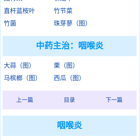
直杆蓝桉叶
竹节菜
竹菌
珠芽蓼（图）
中药主治：
咽喉炎
大蒜（图）
栗（图）
马槟榔（图）
西瓜（图）
上一篇
目录
下一篇
咽喉炎