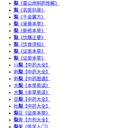
梨
《雷公炮制药性解》
梨
《名医别录》
梨
《千金翼方》
梨
《吴普本草》
梨
《新修本草》
梨
《饮膳正要》
梨
《饮食须知》
梨
《证类本草》
梨
《证类本草》
川
梨
【中药大全】
刺
梨
【中药大全】
刺
梨
【中药图谱】
大
梨
《本草易读》
大
梨
《本草易读》
豆
梨
【中药大全】
杜
梨
【中药大全】
梨
豆《证类本草》
梨
膏【方剂大全】
梨
果《医学入门》