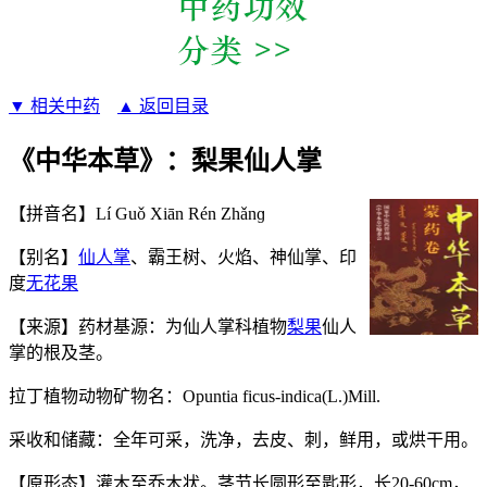
▼ 相关中药
▲ 返回目录
《中华本草》：梨果仙人掌
【拼音名】Lí Guǒ Xiān Rén Zhǎnɡ
【别名】
仙人掌
、霸王树、火焰、神仙掌、印
度
无花果
【来源】药材基源：为仙人掌科植物
梨果
仙人
掌的根及茎。
拉丁植物动物矿物名：Opuntia ficus-indica(L.)Mill.
采收和储藏：全年可采，洗净，去皮、刺，鲜用，或烘干用。
【原形态】灌木至乔木状。茎节长圆形至匙形，长20-60cm，