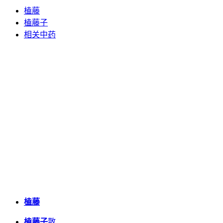
榼藤
榼藤子
相关中药
榼藤
榼藤子
散