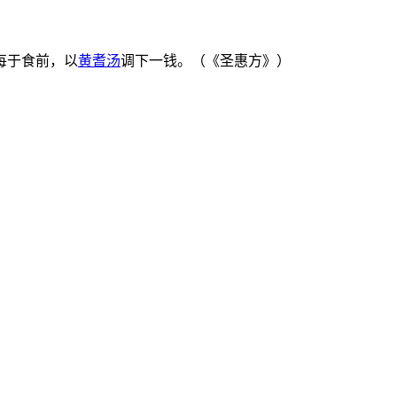
每于食前，以
黄耆汤
调下一钱。（《圣惠方》）