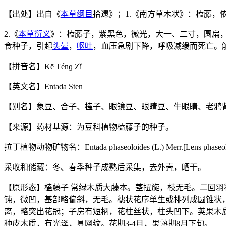
【出处】出自《
本草纲目
拾遗》；1.《南方草木状》：榼藤，
2.《
本草衍义
》：榼藤子，紫黑色，微光，大一、二寸，圆扁，
食种子，引起
头晕
，
呕吐
，血压急剧下降，呼吸减缓而死亡。
【拼音名】Kē Ténɡ Zǐ
【英文名】Entada Sten
【别名】象豆、合子、榼子、眼镜豆、眼睛豆、牛眼睛、老鸦
【来源】药材基源：为豆科植物榼藤子的种子。
拉丁植物动物矿物名：Entada phaseoloides (L.) Merr.[Lens phaseolo
采收和储藏：冬、春季种子成熟后采集，去外壳，晒干。
【原形态】榼藤子 常绿木质大藤本。茎扭旋，枝无毛。二回羽状复叶，
钝，微凹，基部略偏斜，无毛。穗状花序单生或排列成圆锥状，长1
离，略突出花冠；子房有短柄，花柱丝状，柱头凹下。荚果木质，
种皮木质，有光泽，具网纹。花期3-4月，果熟期8月下旬。