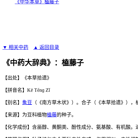
《中华本草》榼藤子
▼ 相关中药
▲ 返回目录
《中药大辞典》：榼藤子
【出处】《本草拾遗》
【拼音名】Kē Ténɡ Zǐ
【别名】
象豆
（《南方草木状》）。合子（《本草拾遗》），
【来源】为豆科植物
榼藤
的种子。
【化学成份】含甾醇、黄酮类、酚性成分、氨基酸、有机酸。