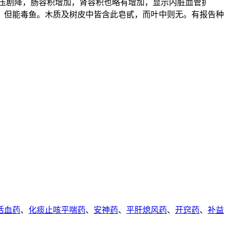
使血压剧降，肠容积增加，肾容积也略有增加，显示内脏血管扩
，但能毒鱼。木质及树皮中皆含此皂甙，而叶中则无。有报告种
活血药
、
化痰止咳平喘药
、
安神药
、
平肝熄风药
、
开窍药
、
补益