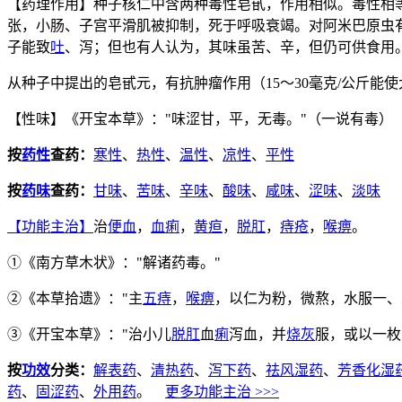
【药理作用】种子核仁中含两种毒性皂甙，作用相似。毒性相等。
张，小肠、子宫平滑肌被抑制，死于呼吸衰竭。对阿米巴原虫
子能致
吐
、泻；但也有人认为，其味虽苦、辛，但仍可供食用
从种子中提出的皂甙元，有抗肿瘤作用（15～30毫克/公斤能使
【性味】《开宝本草》："味涩甘，平，无毒。"（一说有毒）
按
药性
查药：
寒性
、
热性
、
温性
、
凉性
、
平性
按
药味
查药：
甘味
、
苦味
、
辛味
、
酸味
、
咸味
、
涩味
、
淡味
【功能主治】
治
便血
，
血痢
，
黄疸
，
脱肛
，
痔疮
，
喉痹
。
①《南方草木状》："解诸药毒。"
②《本草拾遗》："主
五痔
，
喉痹
，以仁为粉，微熬，水服一、
③《开宝本草》："治小儿
脱肛
血
痢
泻血，并
烧灰
服，或以一枚
按
功效
分类：
解表药
、
清热药
、
泻下药
、
祛风湿药
、
芳香化湿
药
、
固涩药
、
外用药
。
更多功能主治 >>>