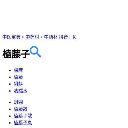
中医宝典
>
中药材
>
中药材 拼音：K
榼藤子
棵麻
榼藤
蝌蚪
咳喘木
蚵圆
榼藤散
榼藤子散
榼藤子丸