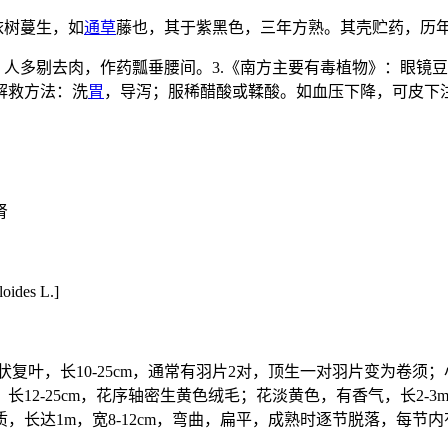
依树蔓生，如
通草
藤也，其于紫黑色，三年方熟。其壳贮药，历
人多剔去肉，作药瓢垂腰间。3.《南方主要有毒植物》：眼镜
解救方法：洗
胃
，导泻；服稀醋酸或鞣酸。如血压下降，可皮下
肾
ides L.]
长10-25cm，通常有羽片2对，顶生一对羽片变为卷须；小叶2-4
2-25cm，花序轴密生黄色绒毛；花淡黄色，有香气，长2-3
长达1m，宽8-12cm，弯曲，扁平，成熟时逐节脱落，每节内有