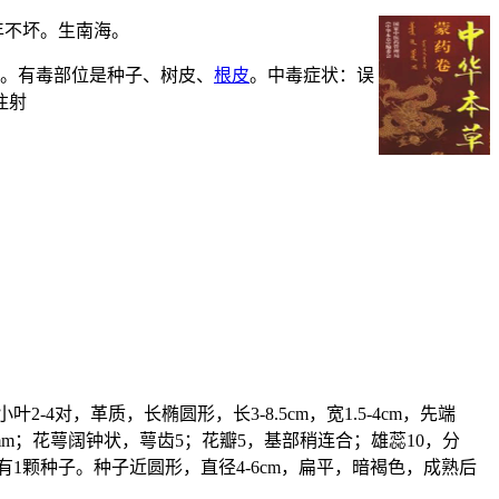
年不坏。生南海。
豆。有毒部位是种子、树皮、
根皮
。中毒症状：误
注射
对，革质，长椭圆形，长3-8.5cm，宽1.5-4cm，先端
mm；花萼阔钟状，萼齿5；花瓣5，基部稍连合；雄蕊10，分
1颗种子。种子近圆形，直径4-6cm，扁平，暗褐色，成熟后