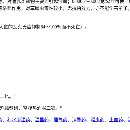
对哺乳类动物主要为引起溶血；0.0005～0.002克/公斤可
有杀死作用，对草履虫毒性较小，无抗菌效力，亦不能伤害孑孓
。
大鼠的瓦克氏癌抑制64～100％而不死亡）。
二匕。"
割瓤熬研，空腹热酒服二钱。"
药
、
利水渗湿药
、
温里药
、
理气药
、
消导药
、
驱虫药
、
止血药
、