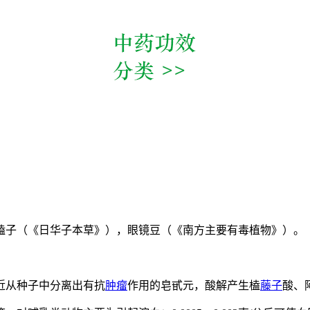
榼子（《日华子本草》），眼镜豆（《南方主要有毒植物》）。
近从种子中分离出有抗
肿瘤
作用的皂甙元，酸解产生榼
藤子
酸、