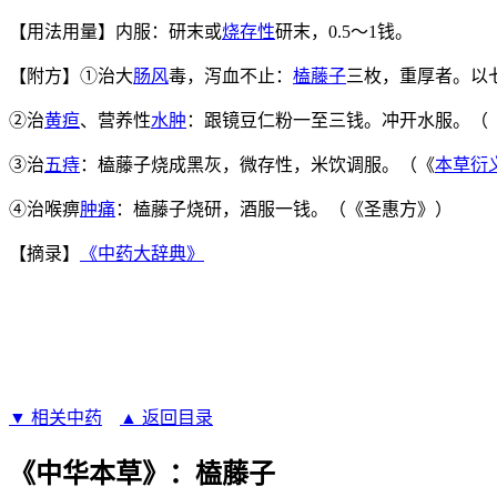
【用法用量】内服：研末或
烧存性
研末，0.5～1钱。
【附方】①治大
肠风
毒，泻血不止：
榼藤子
三枚，重厚者。以
②治
黄疸
、营养性
水肿
：跟镜豆仁粉一至三钱。冲开水服。（
③治
五痔
：榼藤子烧成黑灰，微存性，米饮调服。（《
本草衍
④治喉痹
肿痛
：榼藤子烧研，酒服一钱。（《圣惠方》）
【摘录】
《中药大辞典》
▼ 相关中药
▲ 返回目录
《中华本草》：榼藤子