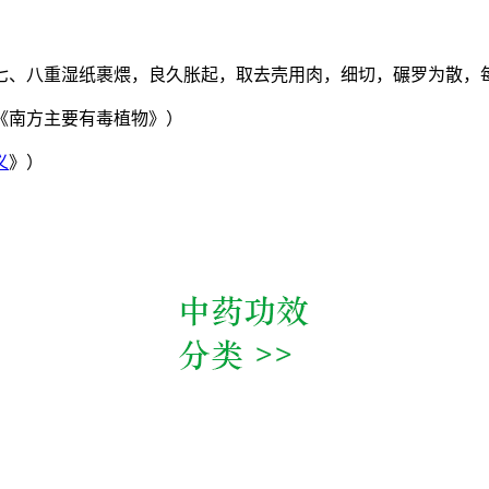
七、八重湿纸裹煨，良久胀起，取去壳用肉，细切，碾罗为散，
《南方主要有毒植物》）
义
》）