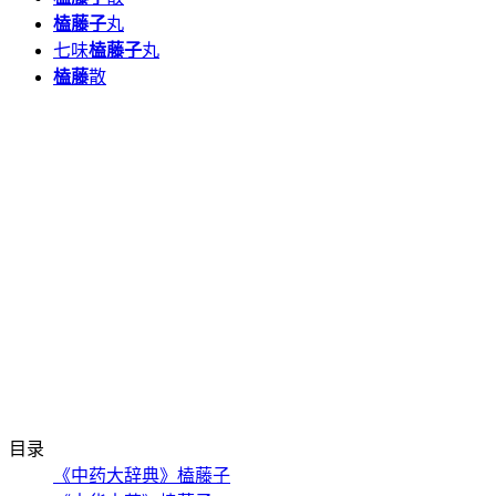
榼藤子
丸
七味
榼藤子
丸
榼藤
散
目录
《中药大辞典》榼藤子