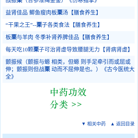
战振
栗
（合参准绳金鉴）《伤寒指掌》
益肾佳品 鲫鱼瘦肉板
栗
汤【膳食养生】
“干果之王”--
栗
子各类食法【膳食养生】
板
栗
与羊肉 冬季补肾养脾佳品【膳食养生】
每天吃10颗
栗
子可治肾虚导致腰腿无力【肾病肾虚】
颤振候（颤振与螈 相类，但螈 则手足牵引而或屈或
伸；颤振则但战
栗
动而不屈伸是也。）《古今医统大
全》
▼ 相关中药
▲ 返回目录