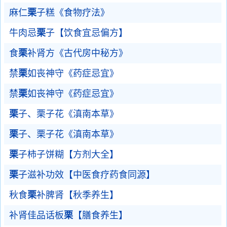
麻仁
栗
子糕《食物疗法》
牛肉忌
栗
子【饮食宜忌偏方】
食
栗
补肾方《古代房中秘方》
禁
栗
如丧神守《药症忌宜》
禁
栗
如丧神守《药症忌宜》
栗
子、栗子花《滇南本草》
栗
子、栗子花《滇南本草》
栗
子柿子饼糊【方剂大全】
栗
子滋补功效【中医食疗药食同源】
秋食
栗
补脾肾【秋季养生】
补肾佳品话板
栗
【膳食养生】