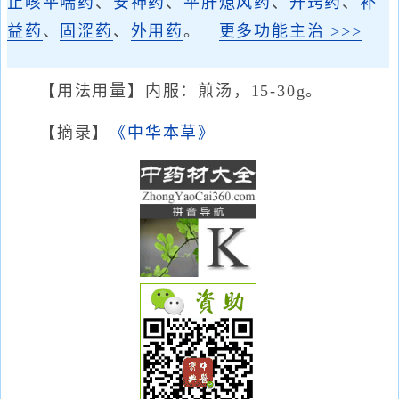
止咳平喘药
、
安神药
、
平肝熄风药
、
开窍药
、
补
益药
、
固涩药
、
外用药
。
更多功能主治 >>>
【用法用量】内服：煎汤，15-30g。
【摘录】
《中华本草》