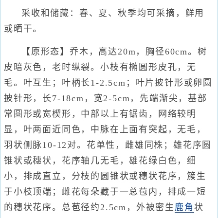
采收和储藏：春、夏、秋季均可采摘，鲜用
或晒干。
【原形态】乔木，高达20m，胸径60cm。树
皮暗灰色，老时纵裂。小枝有椭圆形皮孔，无
毛。叶互生；叶柄长1-2.5cm；叶片披针形或卵圆
披针形，长7-18cm，宽2-5cm，先端渐尖，基部
常圆形或宽楔形，中部以上有锯齿，网络较明
显，叶两面近同色，中脉在上面有突起，无毛，
羽状侧脉10-12对。花单性，雌雄同株；雄花序圆
锥状或穗状，花序轴几无毛，雄花绿白色，细
小，排成直立，分枝的圆锥状或穗状花序，簇生
于小枝顶端；雌花每朵藏于一总苞内，排成一短
的穗状花序。总苞径约2.5cm，外被密生
鹿角
状