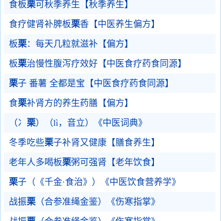
食板
栗
可秋季养生【秋季养生】
食疗健肾补脾板
栗
香【中医养生偏方】
板
栗
：每天几粒就滋补【偏方】
板
栗
治慢性腹泻疗效好【中医食疗药食同源】
栗
子 番薯 全都是宝【中医食疗药食同源】
食
栗
补肾方的养生药膳【偏方】
（冫
栗
）（lì，音立）《中医词典》
冬季吃些
栗
子补肾又健康【膳食养生】
老年人多喝板
栗
粥可强肾【老年饮食】
栗
子（《千金·食治》）《中医饮食营养学》
战振
栗
（合参准绳金鉴）《伤寒指掌》