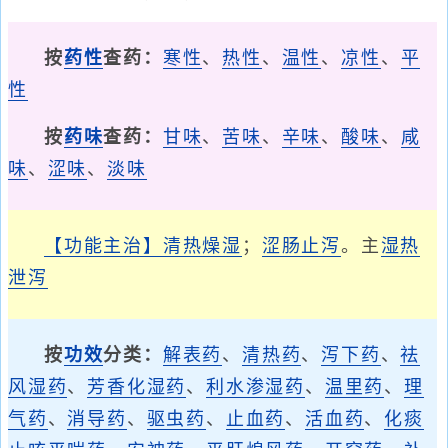
按
药性
查药：
寒性
、
热性
、
温性
、
凉性
、
平
性
按
药味
查药：
甘味
、
苦味
、
辛味
、
酸味
、
咸
味
、
涩味
、
淡味
【功能主治】
清热燥湿
；
涩肠止泻
。主
湿热
泄泻
按
功效
分类：
解表药
、
清热药
、
泻下药
、
祛
风湿药
、
芳香化湿药
、
利水渗湿药
、
温里药
、
理
气药
、
消导药
、
驱虫药
、
止血药
、
活血药
、
化痰