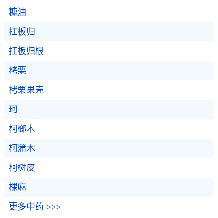
糠油
扛板归
扛板归根
栲栗
栲栗果壳
珂
柯榔木
柯蒲木
柯树皮
棵麻
更多中药 >>>