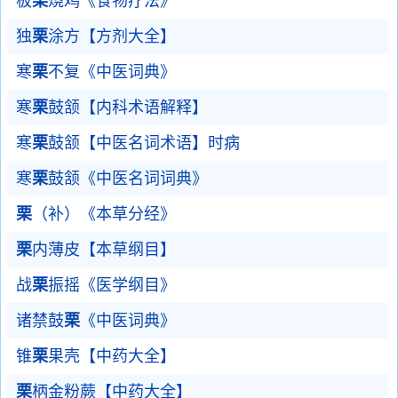
板
栗
烧鸡《食物疗法》
独
栗
涂方【方剂大全】
寒
栗
不复《中医词典》
寒
栗
鼓颔【内科术语解释】
寒
栗
鼓颔【中医名词术语】时病
寒
栗
鼓颔《中医名词词典》
栗
（补）《本草分经》
栗
内薄皮【本草纲目】
战
栗
振摇《医学纲目》
诸禁鼓
栗
《中医词典》
锥
栗
果壳【中药大全】
栗
柄金粉蕨【中药大全】