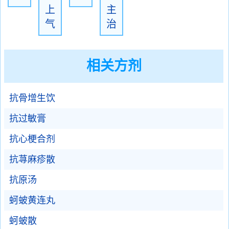
上
主
气
治
相关方剂
抗骨增生饮
抗过敏膏
抗心梗合剂
抗荨麻疹散
抗原汤
蚵蚾黄连丸
蚵蚾散