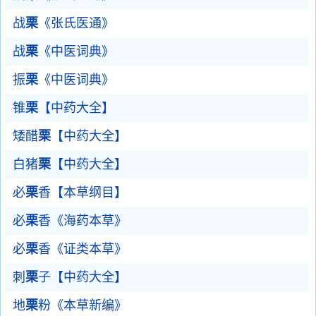
战
栗
《张氏医通》
战
栗
《中医词典》
振
栗
《中医词典》
锥
栗
【中药大全】
矮醋
栗
【中药大全】
白猪
栗
【中药大全】
必
栗
香【本草纲目】
必
栗
香《海药本草》
必
栗
香《证类本草》
刺
栗
子【中药大全】
地
栗
粉《本草新编》