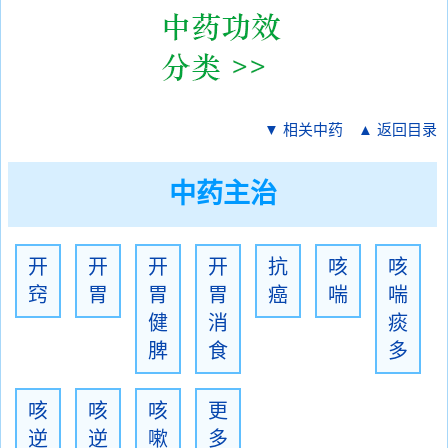
▼ 相关中药
▲ 返回目录
中药主治
开
开
开
开
抗
咳
咳
窍
胃
胃
胃
癌
喘
喘
健
消
痰
脾
食
多
咳
咳
咳
更
逆
逆
嗽
多