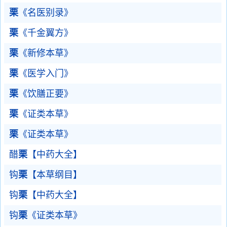
栗
《名医别录》
栗
《千金翼方》
栗
《新修本草》
栗
《医学入门》
栗
《饮膳正要》
栗
《证类本草》
栗
《证类本草》
醋
栗
【中药大全】
钩
栗
【本草纲目】
钩
栗
【中药大全】
钩
栗
《证类本草》