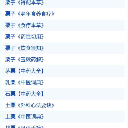
栗
子《得配本草》
栗
子《老年食养食疗》
栗
子《食疗本草》
栗
子《药性切用》
栗
子《饮食须知》
栗
子《玉楸药解》
茅
栗
【中药大全】
乳
栗
《中医词典》
石
栗
【中药大全】
土
栗
《外科心法要诀》
土
栗
《中医词典》