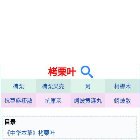
栲栗叶
栲栗
栲栗果壳
珂
柯榔木
抗荨麻疹散
抗原汤
蚵蚾黄连丸
蚵蚾散
目录
《中华本草》栲栗叶