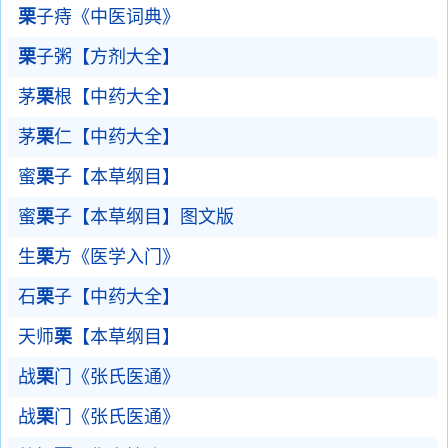
栗
子痔《中医词典》
栗
子粥【方剂大全】
茅
栗
根【中药大全】
茅
栗
仁【中药大全】
蜜
栗
子【本草纲目】
蜜
栗
子【本草纲目】图文版
生
栗
方《医学入门》
石
栗
子【中药大全】
天师
栗
【本草纲目】
战
栗
门《张氏医通》
战
栗
门《张氏医通》