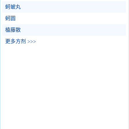
蚵蚾丸
蚵圆
榼藤散
更多方剂 >>>