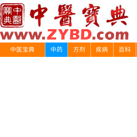
中医宝典
中药
方剂
疾病
百科