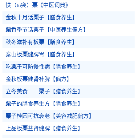
怢（tū突）
栗
《中医词典》
金秋十月话
栗
子【膳食养生】
栗
香季节话栗子【中医养生偏方】
秋冬滋补有板
栗
【膳食养生】
泰山板
栗
健脾胃【膳食养生】
吃
栗
子可防慢性病【膳食养生】
金秋板
栗
健肾补脾【偏方】
立冬美食——
栗
子【膳食养生】
栗
子的膳食养生方【膳食养生】
栗
子桂圆可抗衰老【美容减肥偏方】
上品板
栗
益肾健脾【膳食养生】