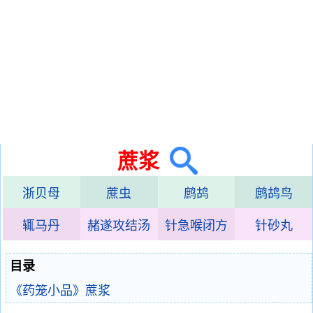
蔗浆
浙贝母
蔗虫
鹧鸪
鹧鸪鸟
辄马丹
赭遂攻结汤
针急喉闭方
针砂丸
目录
《药笼小品》蔗浆