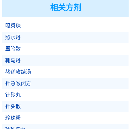
相关方剂
照乘珠
照水丹
罩胎散
辄马丹
赭遂攻结汤
针急喉闭方
针砂丸
针头散
珍珠粉