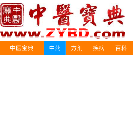
中医宝典
中药
方剂
疾病
百科