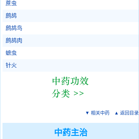
蔗虫
鹧鸪
鹧鸪鸟
鹧鸪肉
蟅虫
针火
▼ 相关中药
▲ 返回目录
中药主治